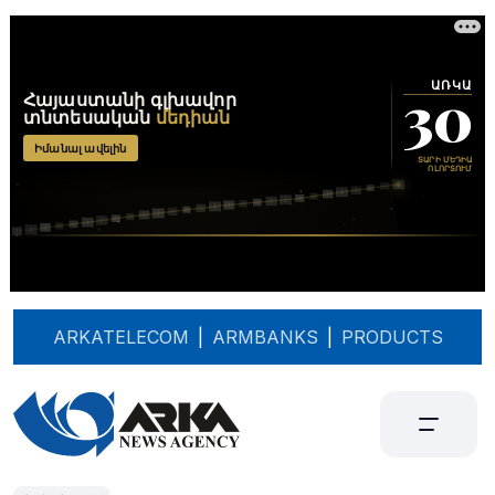
ARKATELECOM
|
ARMBANKS
|
PRODUCTS