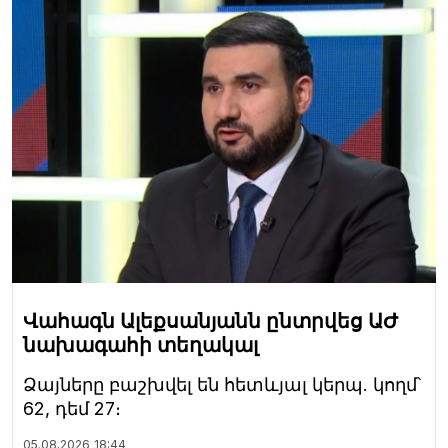
Վահագն Ալեքսանյանն ընտրվեց ԱԺ
նախագահի տեղակալ
Ձայները բաշխվել են հետևյալ կերպ. կողմ՝
62, դեմ 27։
05.08.2026
18:44