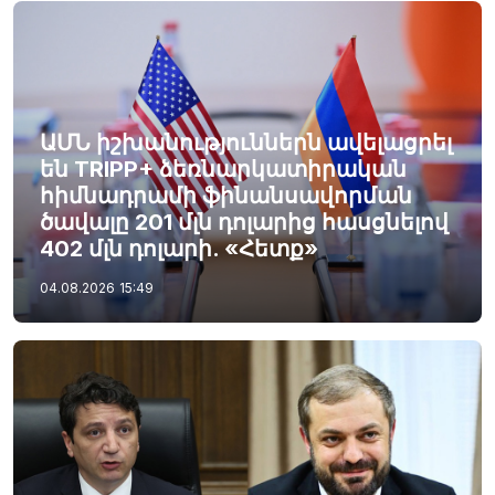
ԱՄՆ իշխանություններն ավելացրել
են TRIPP+ ձեռնարկատիրական
հիմնադրամի ֆինանսավորման
ծավալը 201 մլն դոլարից հասցնելով
402 մլն դոլարի. «Հետք»
04.08.2026
15:49