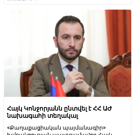
Հայկ Կոնջորյանն ընտվել է ՀՀ ԱԺ
նախագահի տեղակալ
«Քաղաքացիական պայմանագիր»
խմբակցության պատգամավոր Հայկ