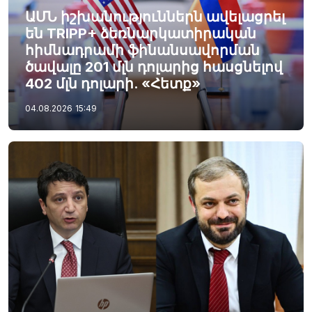
ԱՄՆ իշխանություններն ավելացրել
են TRIPP+ ձեռնարկատիրական
հիմնադրամի ֆինանսավորման
ծավալը 201 մլն դոլարից հասցնելով
402 մլն դոլարի. «Հետք»
04.08.2026
15:49