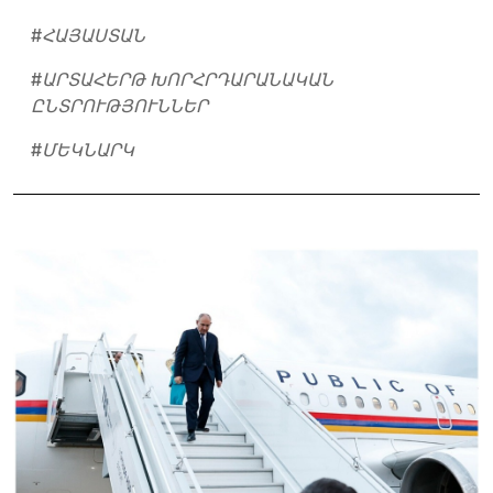
#
ՀԱՅԱՍՏԱՆ
#
ԱՐՏԱՀԵՐԹ ԽՈՐՀՐԴԱՐԱՆԱԿԱՆ
ԸՆՏՐՈՒԹՅՈՒՆՆԵՐ
#
ՄԵԿՆԱՐԿ