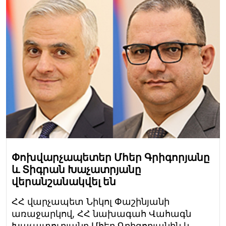
Փոխվարչապետեր Մհեր Գրիգորյանը
և Տիգրան Խաչատրյանը
վերանշանակվել են
ՀՀ վարչապետ Նիկոլ Փաշինյանի
առաջարկով, ՀՀ նախագահ Վահագն
Խաչատուրյանը Մհեր Գրիգորյանին և