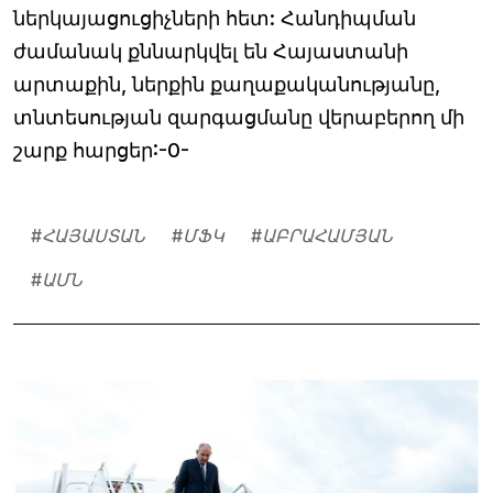
ներկայացուցիչների հետ: Հանդիպման
ժամանակ քննարկվել են Հայաստանի
արտաքին, ներքին քաղաքականությանը,
տնտեսության զարգացմանը վերաբերող մի
շարք հարցեր:-0-
#
ՀԱՅԱՍՏԱՆ
#
ՄՖԿ
#
ԱԲՐԱՀԱՄՅԱՆ
#
ԱՄՆ