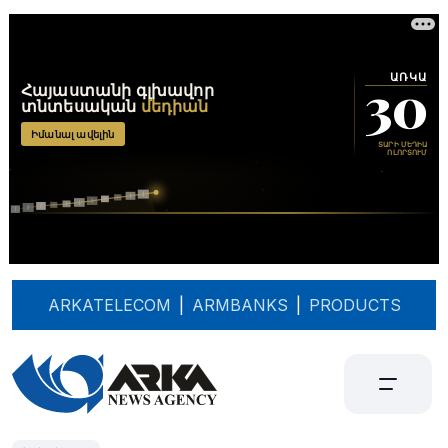
ARKATELECOM
|
ARMBANKS
|
PRODUCTS