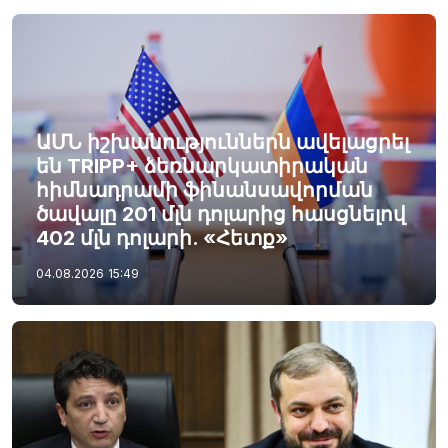
ԱՄՆ իշխանություններն ավելացրել
են TRIPP+ ձեռնարկատիրական
հիմնադրամի ֆինանսավորման
ծավալը 201 մլն դոլարից հասցնելով
402 մլն դոլարի. «Հետք»
04.08.2026
15:49