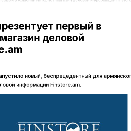
первый в Армении Интернет-магазин деловой информации Finstor
презентует первый в
магазин деловой
re.am
апустило новый, беспрецедентный для армянско
ловой информации Finstore.am.