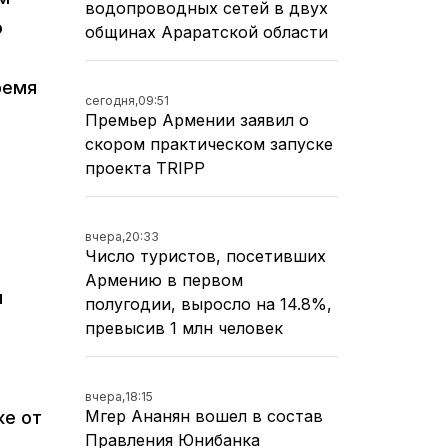
водопроводных сетей в двух
о
общинах Араратской области
ремя
сегодня,
09:51
Премьер Армении заявил о
скором практическом запуске
проекта TRIPP
вчера,
20:33
Число туристов, посетивших
Армению в первом
и
полугодии, выросло на 14.8%,
превысив 1 млн человек
вчера,
18:15
Мгер Ананян вошел в состав
же от
Правления Юнибанка