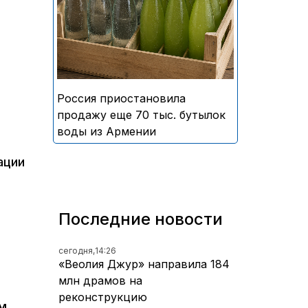
безалкогольных напитков
армянского производства
Россия приостановила
продажу еще 70 тыс. бутылок
воды из Армении
ации
Последние новости
сегодня,
14:26
«Веолия Джур» направила 184
млн драмов на
реконструкцию
ем