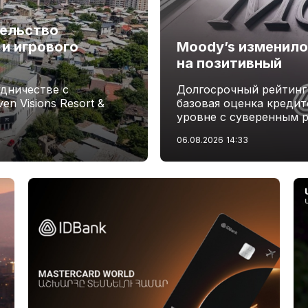
тельство
и игрового
Moody’s изменило
на позитивный
удничестве с
Долгосрочный рейтинг
n Visions Resort &
базовая оценка креди
уровне с суверенным 
06.08.2026
14:33