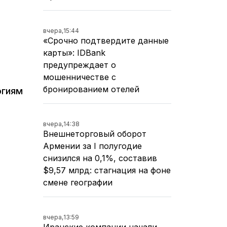
вчера,
15:44
«Срочно подтвердите данные
карты»: IDBank
предупреждает о
мошенничестве с
бронированием отелей
огиям
вчера,
14:38
Внешнеторговый оборот
Армении за I полугодие
снизился на 0,1%, составив
$9,57 млрд: стагнация на фоне
смене географии
вчера,
13:59
Иранские компании начали