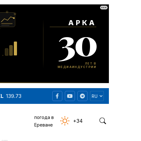
EL
139.73
погода в
+34
Ереване