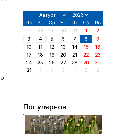
e.am
Пн
Вт
Ср
Чт
Пт
Сб
Вс
27
28
29
30
31
1
2
3
4
5
6
7
8
9
10
11
12
13
14
15
16
17
18
19
20
21
22
23
24
25
26
27
28
29
30
31
1
2
3
4
5
6
го
Популярное
В России приостановили
продажу более 70 тыс.
бутылок питьевой воды и