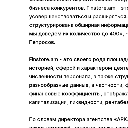
бизнеса конкурентов. Finstore.am - э
усовершенствоваться и расширяться. 
структурирована обширная информаци
мы доведем их количество до 400», 
Петросов.
Finstore.am - это своего рода площа
историей, сферой и характером деяте
численности персонала, а также стр
разнообразные данные, в частности,
финансовые коэффициенты, отобража
капитализации, ликвидности, рентабе
По словам директора агентства «АРКА
самих компаний, которые должны за