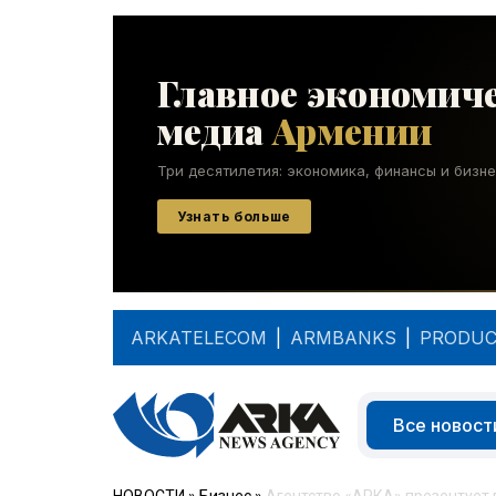
ARKATELECOM
|
ARMBANKS
|
PRODUC
Все новост