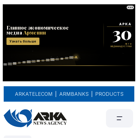
ARKATELECOM
|
ARMBANKS
|
PRODUCTS