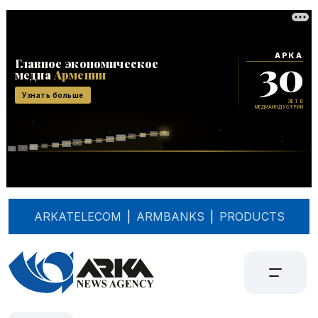
ARKATELECOM
|
ARMBANKS
|
PRODUCTS