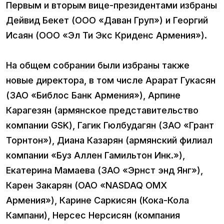
Первым и вторым вице-президентами избраны
Дейвид Бекет (OOO «Даван Груп») и Георгий
Исаян (ООО «Эл Ти Экс Криденс Армения»).
На общем собрании были избраны также
новые директора, в том числе Арарат Гукасян
(ЗАО «Библос Банк Армения»), Арпине
Карагезян (армянское представительство
компании GSK), Гагик Гюлбудагян (ЗАО «Грант
Торнтон»), Диана Казарян (армянский филиал
компании «Буз Аллен Гамильтон Инк.»),
Екатерина Мамаева (ЗАО «Эрнст энд Янг»),
Карен Закарян (ОАО «NASDAQ OMX
Армения»), Карине Саркисян (Кока-Кола
Кампани), Нерсес Нерсисян (компания