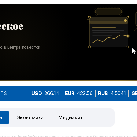
TS
USD
366.14
EUR
422.56
RUB
4.5041
G
и
Экономика
Медиакит