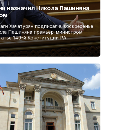
и назначил Никола Пашиняна
ром
агн Хачатурян подписал в воскресенье
кола Пашиняна премьер-министром
татье 149-й Конституции РА