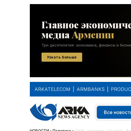
ARKATELECOM
|
ARMBANKS
|
PRODUC
Все новост