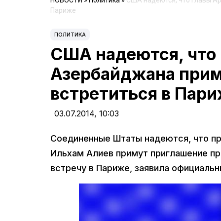
НОВОСТИ
»
Политика
»
США надеются, что главы А
Париже
ПОЛИТИКА
США надеются, что
Азербайджана прим
встретиться в Пар
03.07.2014,
10:03
Соединенные Штаты надеются, что п
Ильхам Алиев примут приглашение пр
встречу в Париже, заявила официаль