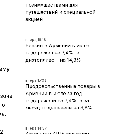
преимуществами для
путешествий и специальной
акцией
вчера,
16:18
Бензин в Армении в июле
подорожал на 7,4%, а
дизтопливо – на 14,3%
нему
вчера,
15:02
Продовольственные товары в
Армении в июле за год
 зоне
подорожали на 7,4%, а за
ло
месяц подешевели на 3,8%
ма.
вчера,
14:37
92
Армения и США обсудили