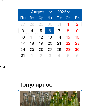
 в
Пн
Вт
Ср
Чт
Пт
Сб
Вс
27
28
29
30
31
1
2
3
4
5
6
7
8
9
10
11
12
13
14
15
16
17
18
19
20
21
22
23
24
25
26
27
28
29
30
31
1
2
3
4
5
6
н и
Популярное
В России приостановили
продажу более 70 тыс.
бутылок питьевой воды и