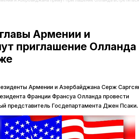
рмении и Азербайджана примут приглашение Олланда встретиться
 главы Армении и
ут приглашение Олланда
иже
резиденты Армении и Азербайджана Серж Саргся
езидента Франции Франсуа Олланда провести
ный представитель Госдепартамента Джен Псаки.