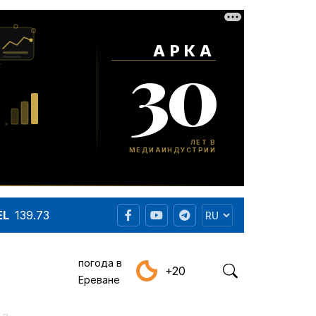
EL
139.73
погода в
+20
Ереване