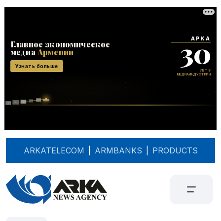
ARKATELECOM
|
ARMBANKS
|
PRODUCTS