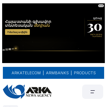
ARKATELECOM
|
ARMBANKS
|
PRODUCTS