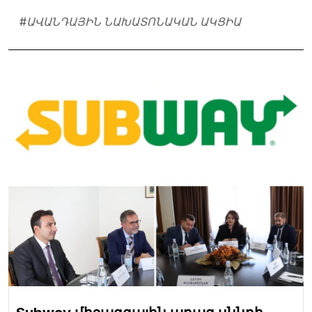
#
ԱՎԱՆԴԱՅԻՆ ՆԱԽԱՏՈՆԱԿԱՆ ԱԿՑԻԱ