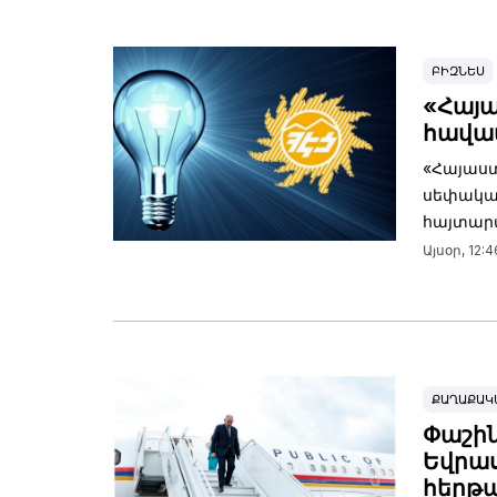
ԲԻԶՆԵՍ
«Հայա
հավա
«Հայաստ
սեփակա
հայտարա
Այսօր, 12:4
ՔԱՂԱՔԱԿ
Փաշին
Եվրա
հերթ