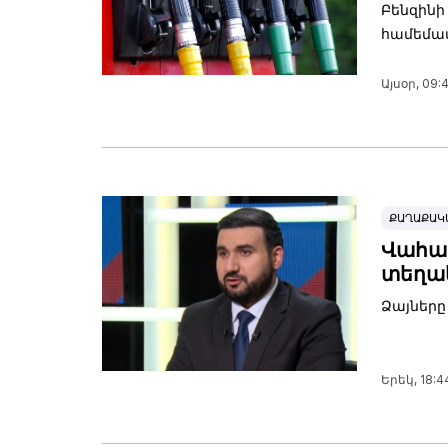
Բենզինի
համեմատ
Այսօր, 09:
ՔԱՂԱՔԱԿ
Վահագ
տեղա
Ձայները 
Երեկ, 18:4