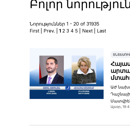
Բոլոր նորությու
Նորություններ 1 - 20 of 31935
First | Prev. |
1
2
3
4
5
|
Next
|
Last
ՏՆՏԵՍՈՒ
Հայաս
արտա
մտահո
ԱԺ նախա
Դաշնայի
Մատվիեն
Այսօր, 19:4