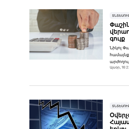
ՏՆՏԵՍՈՒ
Փաշին
վերադ
գույք
Նիկոլ Փա
համայնք
արժողու
Այսօր, 16:2
ՏՆՏԵՍՈՒ
Օվերչ
Հայա