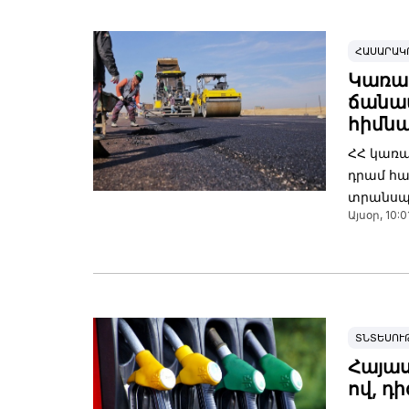
ՀԱՍԱՐԱԿ
Կառավ
ճանա
հիմն
ՀՀ կառավ
դրամ հա
տրանսպո
Այսօր, 10:0
ՏՆՏԵՍՈՒ
Հայաս
ով, դ