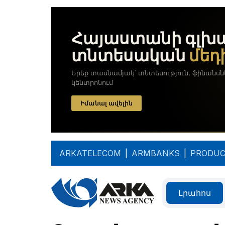
ARKATELECOM
|
ARMBANKS
|
PRODUC
Լրահոս