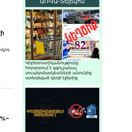
ԱՌԿԱ-Տելեկոմ
րի
մլրդ
Կիբեռոստիկանությունը
հորդորում է զգուշանալ
սուպերմարկետների անունից
ստեղծված կեղծ էջերից
4%–