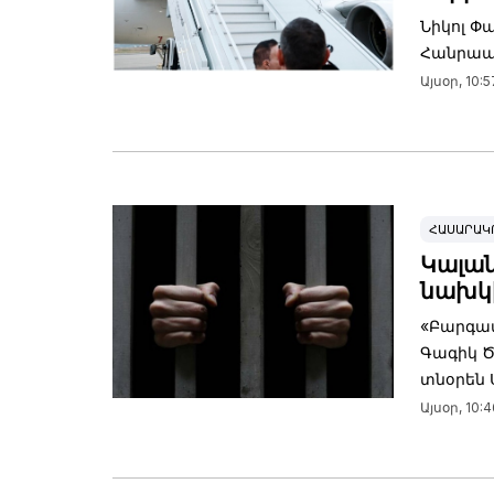
Նիկոլ Փ
Հանրապ
Այսօր, 10:5
ՀԱՍԱՐԱԿ
Կալան
նախկի
«Բարգավ
Գագիկ Ծ
տնօրեն 
Այսօր, 10:4