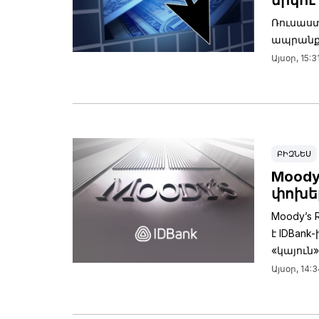
երկու
Ռուսաս
ապրանքա
Այսօր, 15:3
ԲԻԶՆԵՍ
Moody
փոխել
Moody’s
է IDBan
«կայուն
Այսօր, 14:3