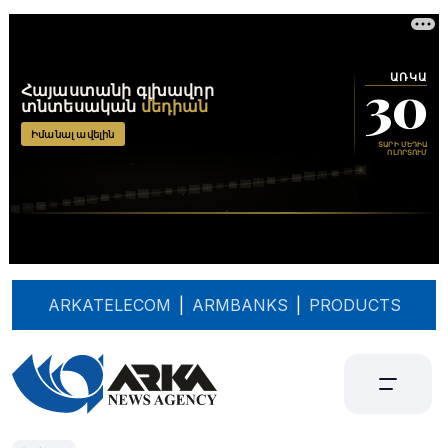
ARKATELECOM
|
ARMBANKS
|
PRODUCTS