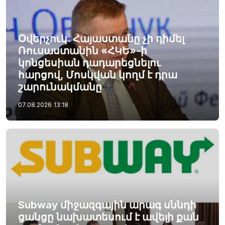
Օվերչուկ. Հայաստանը չի դիմել
Ռուսաստանին «ՀԿԵ»-ի
կոնցեսիան դադարեցնելու
հարցով, Մոսկվան կողմ է դրա
շարունակմանը
07.08.2026
13:18
Subway միջազգային արագ սննդի
ցանցը նախատեսում է ավելի քան