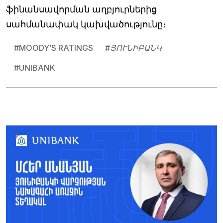
ֆինանսավորման աղբյուրներից
սահմանափակ կախվածությունը։
#
MOODY’S RATINGS
#
ՅՈՒՆԻԲԱՆԿ
#
UNIBANK