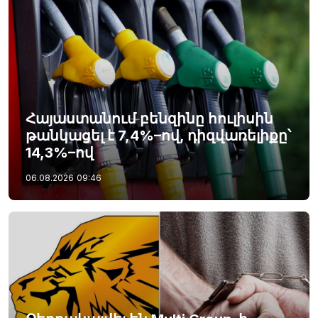
Հայաստանում բենզինը հուլիսին
թանկացել է 7,4%–ով, դիզվառելիքը՝
14,3%–ով
06.08.2026
09:46