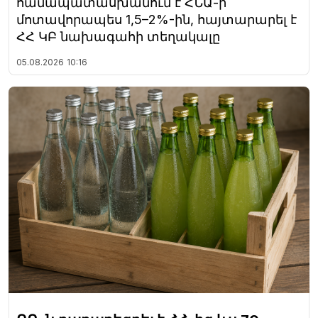
համապատասխանում է ՀՆԱ-ի
մոտավորապես 1,5–2%-ին, հայտարարել է
ՀՀ ԿԲ նախագահի տեղակալը
05.08.2026
10:16