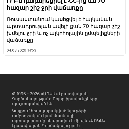
ՌԴ–ն դադարեցրել է ՀՀ–ից ևս 70
հազար շիշ ջրի վաճառքը
Ռուսաստանում կասեցվել է հայկական
արտադրության ավելի քան 70 հազար շիշ
խմելու ջրի և ոչ ալկոհոլային ըմպելիքների
վաճառքը
04.08.2026
14:53
© 1996 - 2026
«ԱՌԿԱ» Լրատվական
Գործակալություն։ Բոլոր իրավունքները
պաշտպանված են։
Կայքում հրապարակված նյութերի
ամբողջական կամ մասնակի
օգտագործումը հնարավոր է միայն «ԱՌԿԱ»
Լրատվական Գործակալություն