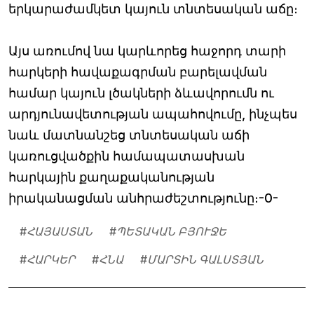
երկարաժամկետ կայուն տնտեսական աճը։
Այս առումով նա կարևորեց հաջորդ տարի
հարկերի հավաքագրման բարելավման
համար կայուն լծակների ձևավորումն ու
արդյունավետության ապահովումը, ինչպես
նաև մատնանշեց տնտեսական աճի
կառուցվածքին համապատասխան
հարկային քաղաքականության
իրականացման անհրաժեշտությունը։-0-
#
ՀԱՅԱՍՏԱՆ
#
ՊԵՏԱԿԱՆ ԲՅՈՒՋԵ
#
ՀԱՐԿԵՐ
#
ՀՆԱ
#
ՄԱՐՏԻՆ ԳԱԼՍՏՅԱՆ