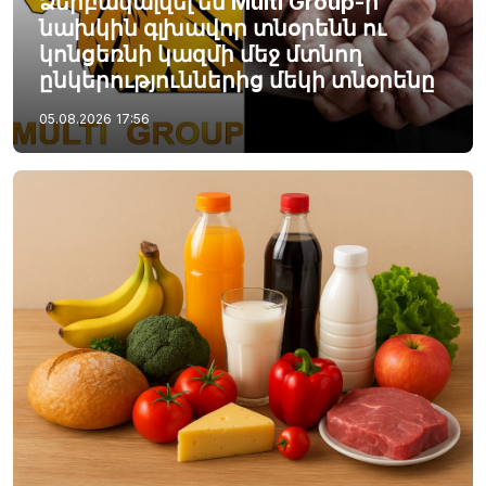
Ձերբակալվել են Multi Group-ի
նախկին գլխավոր տնօրենն ու
կոնցեռնի կազմի մեջ մտնող
ընկերություններից մեկի տնօրենը
05.08.2026
17:56