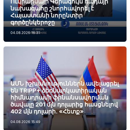
Ուկրաինայի Գերագույն ռադայի
նախագահը շնորհավորել է
Հայաստանի նորընտիր
գործընկերոջը
04.08.2026
16:31
ԱՄՆ իշխանություններն ավելացրել
են TRIPP+ ձեռնարկատիրական
հիմնադրամի ֆինանսավորման
ծավալը 201 մլն դոլարից հասցնելով
402 մլն դոլարի. «Հետք»
04.08.2026
15:49