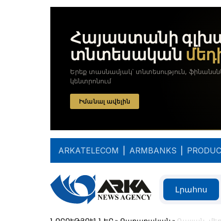
ARKATELECOM
|
ARMBANKS
|
PRODUC
Լրահոս