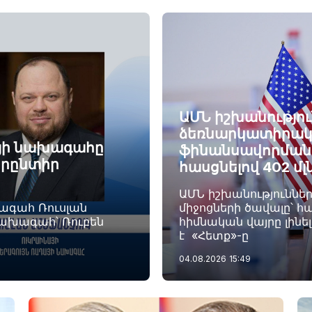
ԱՄՆ իշխանությու
ձեռնարկատիրակ
այի նախագահը
ֆինանսավորման ծ
որընտիր
հասցնելով 402 մլ
ԱՄՆ իշխանություննե
խագահ Ռուսլան
միջոցների ծավալը՝ հա
նախագահ՝ Ռուբեն
հիմնական վայրը լինե
է «Հետք»-ը
04.08.2026
15:49