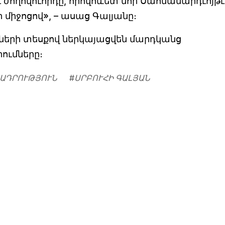
ւ ժողովուորդը, որովհևետ նոր Սահմանարդւոյթւ
 միջոցով», – ասաց Գալյանը։
խների տեսքով ներկայացվեն մարդկանց
ումները։
ԱԴՐՈՒԹՅՈՒՆ
#
ՍՐԲՈՒՀԻ ԳԱԼՅԱՆ