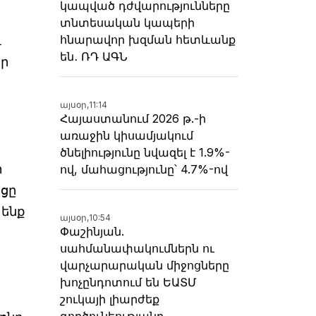
կապված դժվարությունները
տնտեսական կապերի
հնարավոր խզման հետևանք
դ
են․ ՌԴ ԱԳՆ
օր
այսօր,
11:14
Հայաստանում 2026 թ.-ի
առաջին կիսամյակում
ծնելիությունը նվազել է 1.9%-
տ
ով, մահացությունը՝ 4.7%-ով
րցը
 ենք
այսօր,
10:54
Փաշինյան.
սահմանափակումներն ու
վարչարարական միջոցները
խոչընդոտում են ԵԱՏՄ
շուկայի լիարժեք
գործունեությանը