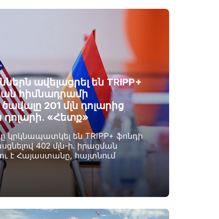
ններն ավելացրել են TRIPP+
ան հիմնադրամի
ավալը 201 մլն դոլարից
ն դոլարի. «Հետք»
րը կրկնապատկել են TRIPP+ ֆոնդի
սցնելով 402 մլն-ի. իրացման
լու է Հայաստանը, հայտնում