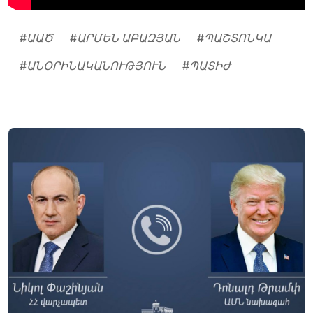
#
ԱԱԾ
#
ԱՐՄԵՆ ԱԲԱԶՅԱՆ
#
ՊԱՇՏՈՆԿԱ
#
ԱՆՕՐԻՆԱԿԱՆՈՒԹՅՈՒՆ
#
ՊԱՏԻԺ