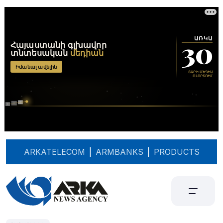
ARKATELECOM
|
ARMBANKS
|
PRODUCTS