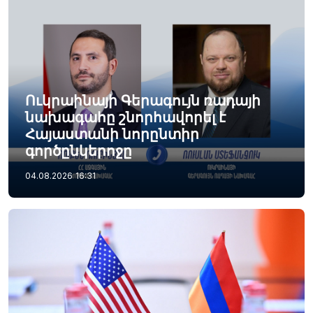
Ուկրաինայի Գերագույն ռադայի
նախագահը շնորհավորել է
Հայաստանի նորընտիր
գործընկերոջը
04.08.2026
16:31