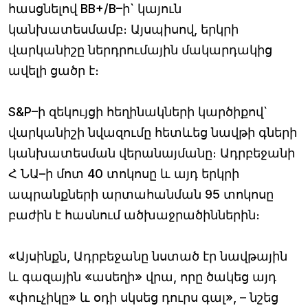
հասցնելով BB+/B–ի` կայուն
կանխատեսմամբ։ Այսպիսով, երկրի
վարկանիշը ներդրումային մակարդակից
ավելի ցածր է։
S&P–ի զեկույցի հեղինակների կարծիքով`
վարկանիշի նվազումը հետևեց նավթի գների
կանխատեսման վերանայմանը։ Ադրբեջանի
Հ ՆԱ–ի մոտ 40 տոկոսը և այդ երկրի
ապրանքների արտահանման 95 տոկոսը
բաժին է հասնում ածխաջրածիններին։
«Այսինքն, Ադրբեջանը նստած էր նավթային
և գազային «ասեղի» վրա, որը ծակեց այդ
«փուչիկը» և օդի սկսեց դուրս գալ», – նշեց