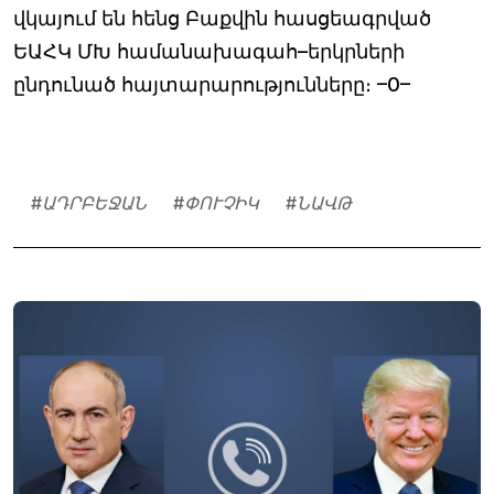
վկայում են հենց Բաքվին հասցեագրված
ԵԱՀԿ ՄԽ համանախագահ–երկրների
ընդունած հայտարարությունները։ –0–
#
ԱԴՐԲԵՋԱՆ
#
ՓՈՒՉԻԿ
#
ՆԱՎԹ