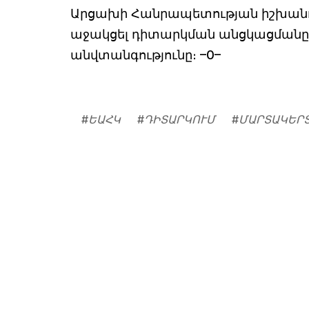
Արցախի Հանրապետության իշխանու
աջակցել դիտարկման անցկացմանը 
անվտանգությունը։ –0–
#
ԵԱՀԿ
#
ԴԻՏԱՐԿՈՒՄ
#
ՄԱՐՏԱԿԵՐ