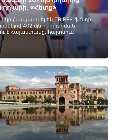
ավալը 201 մլն դոլարից
ն դոլարի. «Հետք»
րը կրկնապատկել են TRIPP+ ֆոնդի
սցնելով 402 մլն-ի. իրացման
լու է Հայաստանը, հայտնում