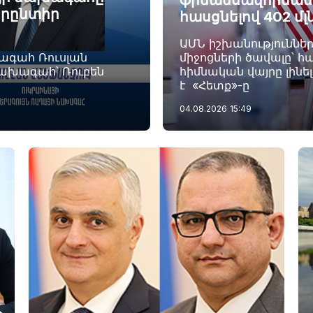
ֆինանսավորման ծ
որընտիր
հասցնելով 402 մլ
ԱՄՆ իշխանություննե
խագահ Ռուսլան
միջոցների ծավալը՝ հա
նախագահ՝ Ռուբեն
հիմնական վայրը լինե
է «Հետք»-ը
04.08.2026
15:49