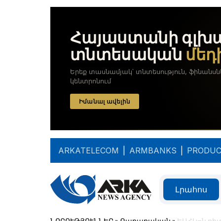
ARKATELECOM
|
ARMBANKS
|
PRODUC
Լրահոս