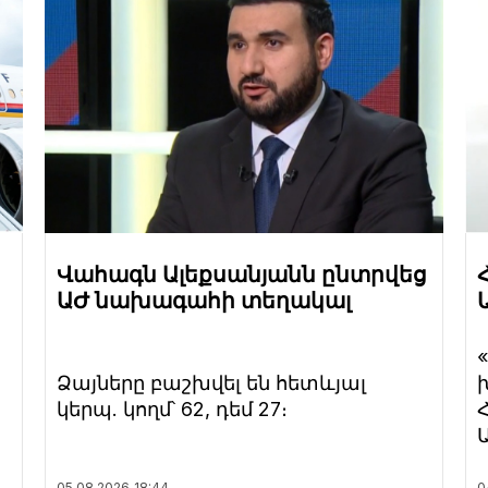
Վահագն Ալեքսանյանն ընտրվեց
ԱԺ նախագահի տեղակալ
Ձայները բաշխվել են հետևյալ
կերպ. կողմ՝ 62, դեմ 27։
05.08.2026
18:44
0