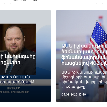
ԱՄՆ իշխանությու
ձեռնարկատիրակ
այի նախագահը
ֆինանսավորման ծ
որընտիր
հասցնելով 402 մլ
ԱՄՆ իշխանություննե
խագահ Ռուսլան
միջոցների ծավալը՝ հա
նախագահ՝ Ռուբեն
հիմնական վայրը լինե
է «Հետք»-ը
04.08.2026
15:49