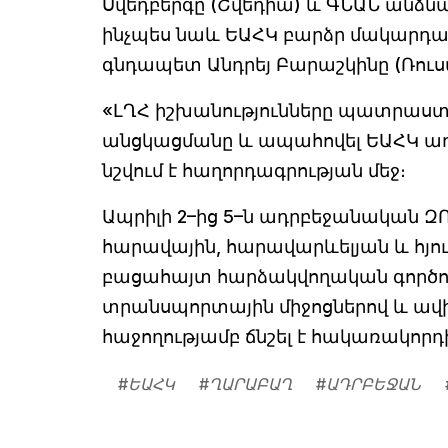
Սվեդբերգը (Շվեդիա) և ԳՆԱՆ անձն
ինչպես նաև ԵԱՀԿ բարձր մակարդակ
գնդապետ Անդրեյ Բարաշկինը (Ռու
«ԼՂՀ իշխանությունները պատրաստ
անցկացմանը և ապահովել ԵԱՀԿ առա
նշվում է հաղորդագրության մեջ։
Ապրիլի 2–ից 5–ն ադրբեջանական 
հարավային, հարավարևելյան և հյուս
բացահայտ հարձակվողական գործող
տրանսպորտային միջոցներով և ավ
հաջողությամբ ճնշել է հակառակորդի 
#
ԵԱՀԿ
#
ՂԱՐԱԲԱՂ
#
ԱԴՐԲԵՋԱՆ