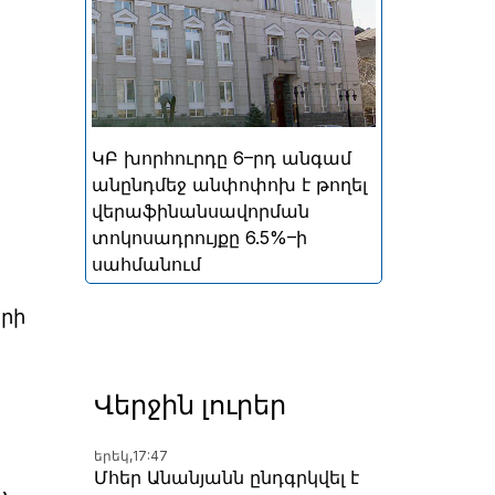
ներգրավման տոկոսադրույքը՝
5%
ԿԲ խորհուրդը 6–րդ անգամ
անընդմեջ անփոփոխ է թողել
վերաֆինանսավորման
տոկոսադրույքը 6.5%–ի
սահմանում
երի
Վերջին լուրեր
երեկ,
17:47
Մհեր Անանյանն ընդգրկվել է