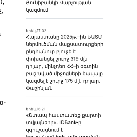
),
Յունիբանկի Վարչության
կազմում
,
երեկ,
17:32
ն
Հայաստանը 2025թ․–ին ԵԱՏՄ
ներմուծման մաքսատուրքերի
ընդհանուր բյուջե է
փոխանցել շուրջ 319 մլն
դոլար, մինչդեռ ՀՀ–ի օգտին
բաշխված միջոցների ծավալը
կազմել է շուրջ 175 մլն դոլար․
Փաշինյան
0-
երեկ,
16:21
«Շտապ հաստատեք քարտի
տվյալները»․ IDBank-ը
զգուշացնում է
հյուրանոցների ամրագրման