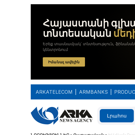
ARKATELECOM
|
ARMBANKS
|
PRODUC
Լրահոս