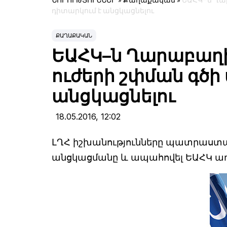
ՆՈՐՈՒԹՅՈՒՆՆԵՐ
»
Քաղաքական
»
ԵԱՀԿ–ն Ղա
դիտարկում է անցկացնելու
ՔԱՂԱՔԱԿԱՆ
ԵԱՀԿ–ն Ղարաբաղի
ուժերի շփման գծի
անցկացնելու
18.05.2016,
12:02
ԼՂՀ իշխանությունները պատրաստա
անցկացմանը և ապահովել ԵԱՀԿ առ