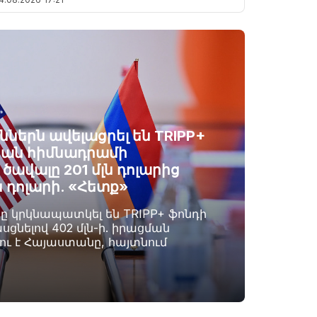
ններն ավելացրել են TRIPP+
ան հիմնադրամի
ավալը 201 մլն դոլարից
ն դոլարի. «Հետք»
րը կրկնապատկել են TRIPP+ ֆոնդի
սցնելով 402 մլն-ի. իրացման
լու է Հայաստանը, հայտնում