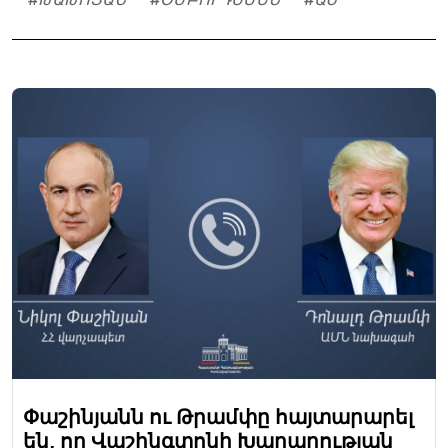
Փաշինյանն ու Թրամփը հայտարարել
են, որ Վաշինգտոնի Խաղաղության