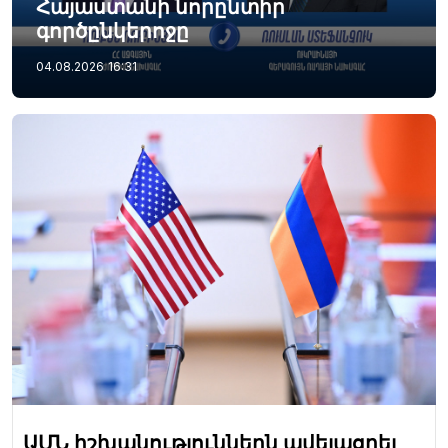
Հայաստանի նորընտիր
գործընկերոջը
04.08.2026
16:31
ԱՄՆ իշխանություններն ավելացրել