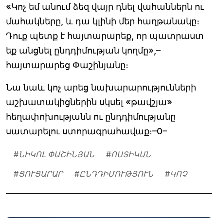
«Կոչ եմ անում ձեզ վայր դնել վահաններն ու
մահակները, և դա կլինի մեր հաղթանակը։
Դուք պետք է հայտարարեք, որ պատրաստ
եք անցնել ընդդիմության կողմը»,–
հայտարարեց Փաշինյանը։
Նա նաև կոչ արեց նախարարությունների
աշխատակիցներին սկսել «թավշյա»
հեղափոխությանն ու ընդդիմությանը
սատարելու ստորագրահավաք։–0–
#
ՆԻԿՈԼ ՓԱՇԻՆՅԱՆ
#
ՈՍՏԻԿԱՆ
#
ՑՈՒՑԱՐԱՐ
#
ԸՆԴԴԻՄՈՒԹՅՈՒՆ
#
ԿՈՉ