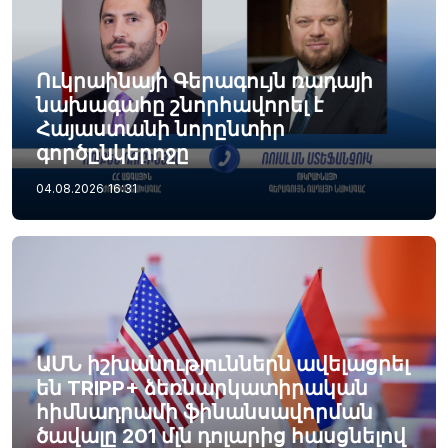
Ուկրաինայի Գերագույն ռադայի
նախագահը շնորհավորել է
Հայաստանի նորընտիր
գործընկերոջը
04.08.2026
16:31
ԱՄՆ իշխանություններն ավելացրել
են TRIPP+ ձեռնարկատիրական
հիմնադրամի ֆինանսավորման
ծավալը 201 մլն դոլարից հասցնելով