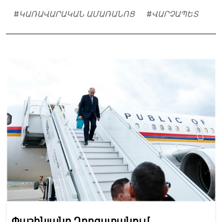
#
ԿԱՌԱՎԱՐԱԿԱՆ ԱՄԱՌԱՆՈՑ
#
ՎԱՐՉԱՊԵՏ
Փաշինյանը Ղրղզստանում