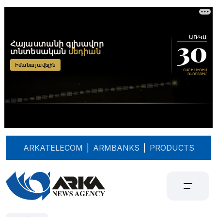
ARKATELECOM
|
ARMBANKS
|
PRODUCTS