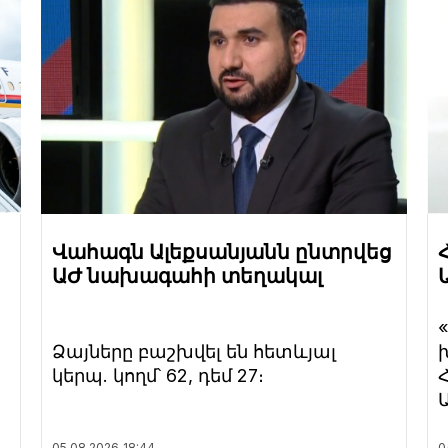
Վահագն Ալեքսանյանն ընտրվեց
ԱԺ նախագահի տեղակալ
Ձայները բաշխվել են հետևյալ
կերպ. կողմ՝ 62, դեմ 27։
05.08.2026
18:44
0