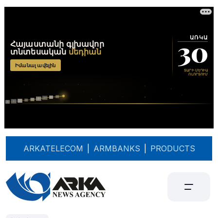
ARKATELECOM
|
ARMBANKS
|
PRODUCTS