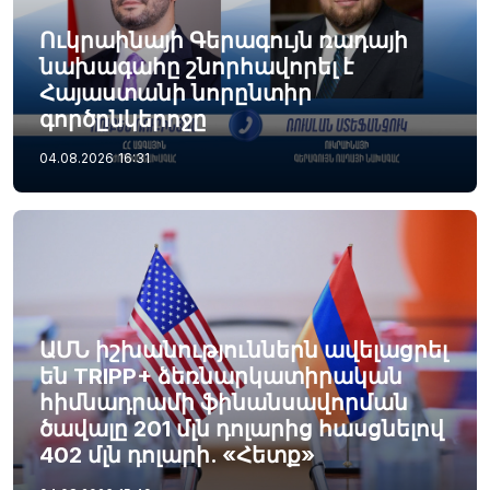
Ուկրաինայի Գերագույն ռադայի
նախագահը շնորհավորել է
Հայաստանի նորընտիր
գործընկերոջը
04.08.2026
16:31
ԱՄՆ իշխանություններն ավելացրել
են TRIPP+ ձեռնարկատիրական
հիմնադրամի ֆինանսավորման
ծավալը 201 մլն դոլարից հասցնելով
402 մլն դոլարի. «Հետք»