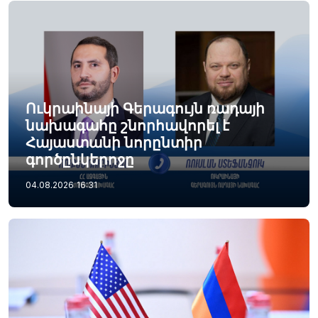
Ուկրաինայի Գերագույն ռադայի
նախագահը շնորհավորել է
Հայաստանի նորընտիր
գործընկերոջը
04.08.2026
16:31