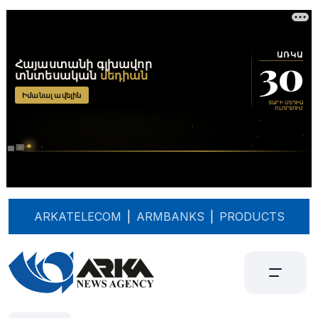
ARKATELECOM
|
ARMBANKS
|
PRODUCTS