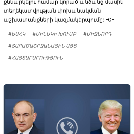
քննարկելու համար կորած անձանց մասին
տեղեկատվության փոխանակման
աշխատանքների կազմակերպումը: -0-
#
ԵԱՀԿ
#
ՄԻՆՍԿԻ ԽՈՒՄԲ
#
ՄԻՋՆՈՐԴ
#
ՏԱՐԱԾԱՇՐՋԱՆԱՅԻՆ ԱՅՑ
#
ՀԱՅՏԱՐԱՐՈՒԹՅՈՒՆ