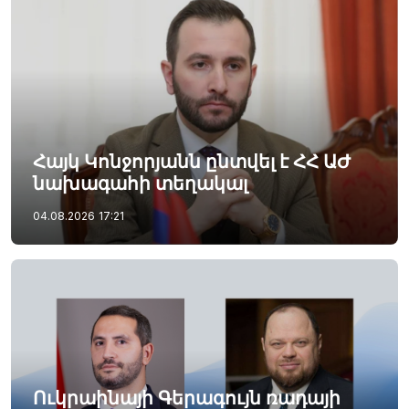
Հայկ Կոնջորյանն ընտվել է ՀՀ ԱԺ
նախագահի տեղակալ
04.08.2026
17:21
Ուկրաինայի Գերագույն ռադայի