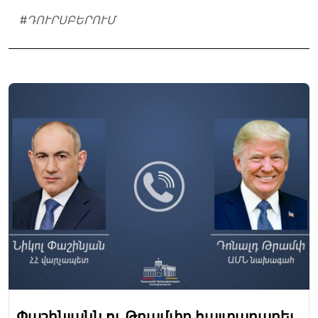
#
ԴՈՒՐՍԲԵՐՈՒՄ
Փաշինյանն ու Թրամփը հայտարարել