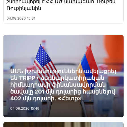
շնորհավորել է ՀՀ ԱԺ նախագահ՝ Ռուբեն
Ռուբինյանին
04.08.2026
16:31
ԱՄՆ իշխանություններն ավելացրել
են TRIPP+ ձեռնարկատիրական
հիմնադրամի ֆինանսավորման
ծավալը 201 մլն դոլարից հասցնելով
402 մլն դոլարի. «Հետք»
04.08.2026
15:49