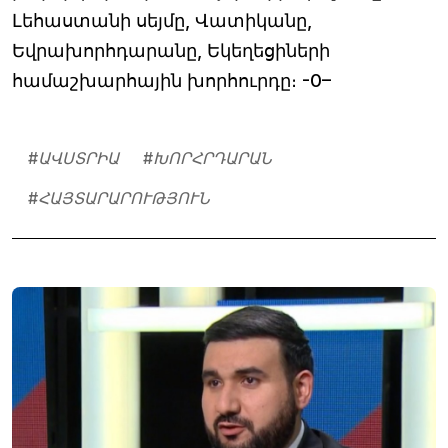
Լեհաստանի սեյմը, Վատիկանը,
Եվրախորհդարանը, Եկեղեցիների
համաշխարհային խորհուրդը։ -0–
#
ԱՎՍՏՐԻԱ
#
ԽՈՐՀՐԴԱՐԱՆ
#
ՀԱՅՏԱՐԱՐՈՒԹՅՈՒՆ