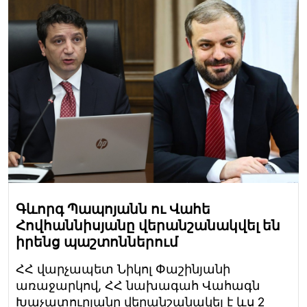
Գևորգ Պապոյանն ու Վահե
Հովհաննիսյանը վերանշանակվել են
իրենց պաշտոններում
ՀՀ վարչապետ Նիկոլ Փաշինյանի
առաջարկով, ՀՀ նախագահ Վահագն
Խաչատուրյանը վերանշանակել է ևս 2