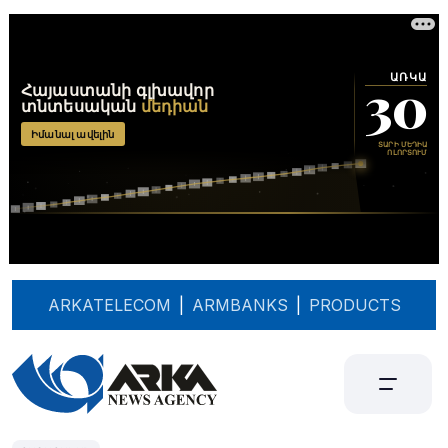
ARKATELECOM
|
ARMBANKS
|
PRODUCTS