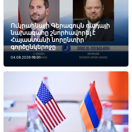
Ուկրաինայի Գերագույն ռադայի
նախագահը շնորհավորել է
Հայաստանի նորընտիր
գործընկերոջը
04.08.2026
16:31