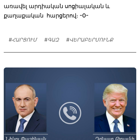
առավել արդիական սոցիալական և
քաղաքական հարցերով։ -0-
#
ՀԱՐՑՈՒՄ
#
ԳԱԶ
#
ՎԵՐԱԲԵՐՄՈՒՆՔ