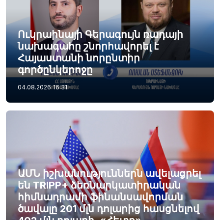
Ուկրաինայի Գերագույն ռադայի
նախագահը շնորհավորել է
Հայաստանի նորընտիր
գործընկերոջը
04.08.2026
16:31
ԱՄՆ իշխանություններն ավելացրել
են TRIPP+ ձեռնարկատիրական
հիմնադրամի ֆինանսավորման
ծավալը 201 մլն դոլարից հասցնելով