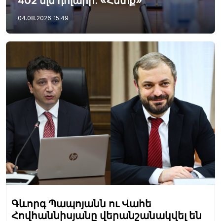
402 մլն դոլարի. «Հետք»
04.08.2026
15:49
Գևորգ Պապոյանն ու Վահե
Հովհաննիսյանը վերանշանակվել են