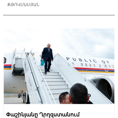
#
ԹՈՎՄԱՍՅԱՆ
Փաշինյանը Ղրղզստանում