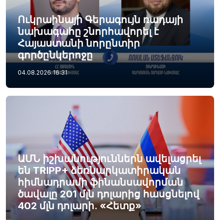
Ուկրաինայի Գերագույն ռադայի
նախագահը շնորհավորել է
Հայաստանի նորընտիր
գործընկերոջը
04.08.2026
16:31
ԱՄՆ իշխանություններն ավելացրել
են TRIPP+ ձեռնարկատիրական
հիմնադրամի ֆինանսավորման
ծավալը 201 մլն դոլարից հասցնելով
402 մլն դոլարի. «Հետք»