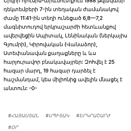
Երկրի հյուսիս-արևմուտքում 1988 թվականի
դեկտեմբերի 7-ին տեղական ժամանակով
ժամը 11:41-ին տեղի ունեցած 6,8—7,2
մագնիտուդով երկրաշարժի հետևանքով
ավերվեցին Սպիտակ, Լենինական (ներկայիս
Գյումրի), Կիրովական (Վանաձոր),
Ստեփանավան քաղաքները և ևս
հարյուրավոր բնակավայրեր: Զոհվել է 25
հազար մարդ, 19 հազար դարձել է
հաշմանդամ, կես միլիոնից ավելին մնացել է
անտուն: -0-
#
ՀԱՅԱՍՏԱՆ
#
ՍՊԻՏԱԿ
#
ԵՐԿՐԱՇԱՐԺ
#
ՕՐ