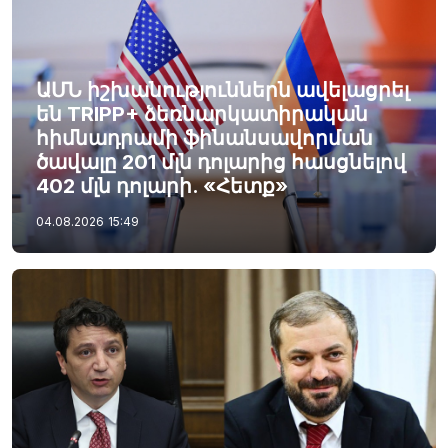
ԱՄՆ իշխանություններն ավելացրել
են TRIPP+ ձեռնարկատիրական
հիմնադրամի ֆինանսավորման
ծավալը 201 մլն դոլարից հասցնելով
402 մլն դոլարի. «Հետք»
04.08.2026
15:49