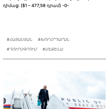
դիմաց: ($1 – 477,58 դրամ) -0-
#
ՀԱՅԱՍՏԱՆ
#
ԽՈՐՀՐԴԱՐԱՆ
#
ԴՈՒՐՍԳՐՈՒՄ
#
ՄԵՔԵՆԱ