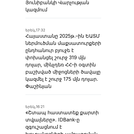
Յունիբանկի Վարչության
կազմում
երեկ,
17:32
Հայաստանը 2025թ․–ին ԵԱՏՄ
ներմուծման մաքսատուրքերի
ընդհանուր բյուջե է
փոխանցել շուրջ 319 մլն
դոլար, մինչդեռ ՀՀ–ի օգտին
բաշխված միջոցների ծավալը
կազմել է շուրջ 175 մլն դոլար․
Փաշինյան
երեկ,
16:21
«Շտապ հաստատեք քարտի
տվյալները»․ IDBank-ը
զգուշացնում է
հյուրանոցների ամրագրման