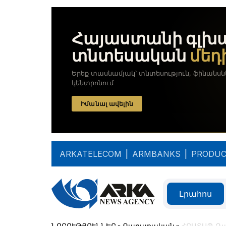
ARKATELECOM
|
ARMBANKS
|
PRODUC
Լրահոս