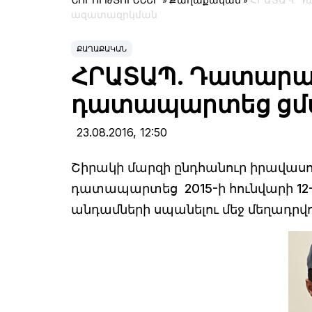
ՆՈՐՈՒԹՅՈՒՆՆԵՐ
»
Քաղաքական
»
ՀՐԱՏԱՊ. Դ
ազատազրկման
ՔԱՂԱՔԱԿԱՆ
ՀՐԱՏԱՊ. Դատարան
դատապարտեց ցմ
23.08.2016,
12:50
Շիրակի մարզի ընդհանուր իրավա
դատապարտեց 2015-ի հունվարի 12-ի
անդամների սպանելու մեջ մեղադրվո