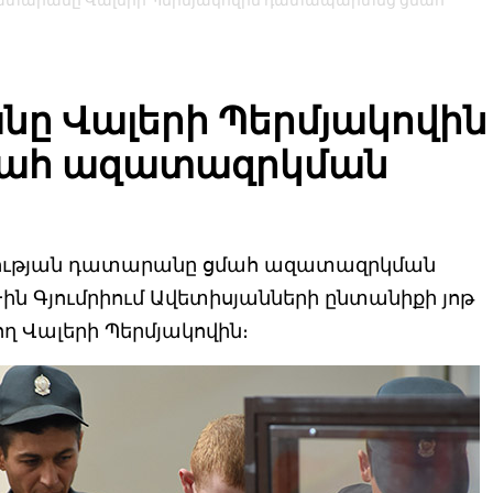
ատարանը Վալերի Պերմյակովին դատապարտեց ցմահ
ը Վալերի Պերմյակովին
ահ ազատազրկման
սության դատարանը ցմահ ազատազրկման
ն Գյումրիում Ավետիսյանների ընտանիքի յոթ
ղ Վալերի Պերմյակովին։