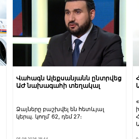
Վահագն Ալեքսանյանն ընտրվեց
ԱԺ նախագահի տեղակալ
Ձայները բաշխվել են հետևյալ
կերպ. կողմ՝ 62, դեմ 27։
05.08.2026
18:44
0