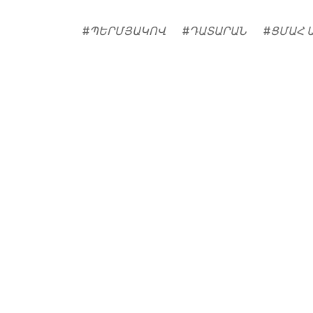
#
ՊԵՐՄՅԱԿՈՎ
#
ԴԱՏԱՐԱՆ
#
ՑՄԱՀ 