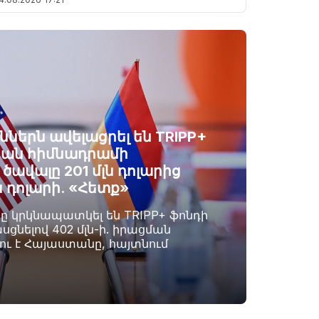
ններն ավելացրել են TRIPP+
ան հիմնադրամի
ավալը 201 մլն դոլարից
ն դոլարի. «Հետք»
րը կրկնապատկել են TRIPP+ ֆոնդի
սցնելով 402 մլն-ի. իրացման
լու է Հայաստանը, հայտնում