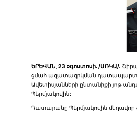
ԵՐԵՎԱՆ, 23 օգոստոսի. /ԱՌԿԱ/.
Շիրա
ցմահ ազատազրկման դատապարտեց 20
Ավետիսյանների ընտանիքի յոթ անդա
Պերմյակովին։
Դատարանը Պերմյակովին մեղավոր ճ