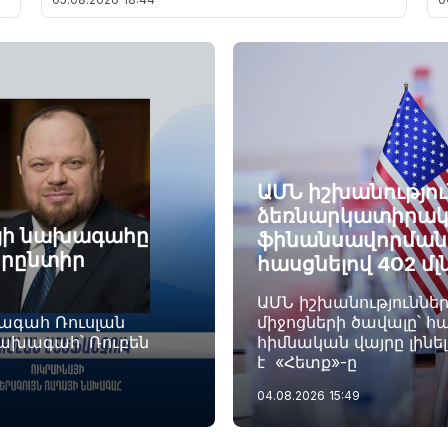
ԱՄՆ իշխանությու
ձեռնարկատիրակ
այի նախագահը
ֆինանսավորման ծ
որընտիր
հասցնելով 402 մլ
ԱՄՆ իշխանություննե
խագահ Ռուսլան
միջոցների ծավալը՝ հա
նախագահ՝ Ռուբեն
հիմնական վայրը լինե
է «Հետք»-ը
04.08.2026
15:49