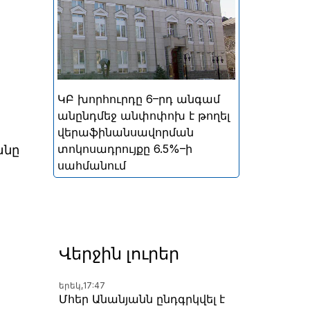
ներգրավման տոկոսադրույքը՝
5%
ԿԲ խորհուրդը 6–րդ անգամ
անընդմեջ անփոփոխ է թողել
վերաֆինանսավորման
տոկոսադրույքը 6.5%–ի
անը
սահմանում
Վերջին լուրեր
երեկ,
17:47
Մհեր Անանյանն ընդգրկվել է