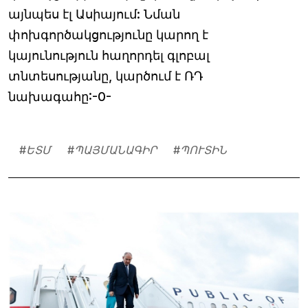
այնպես էլ Ասիայում: Նման
փոխգործակցությունը կարող է
կայունություն հաղորդել գլոբալ
տնտեսությանը, կարծում է ՌԴ
նախագահը:-0-
#
ԵՏՄ
#
ՊԱՅՄԱՆԱԳԻՐ
#
ՊՈՒՏԻՆ