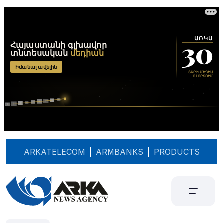
ARKATELECOM
|
ARMBANKS
|
PRODUCTS