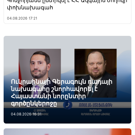
Կոնջորյանն ընտրվել է ՀՀ Ազգային ժողովի
փոխնախագահ
04.08.2026
17:21
Ուկրաինայի Գերագույն ռադայի
նախագահը շնորհավորել է
Հայաստանի նորընտիր
գործընկերոջը
04.08.2026
16:31