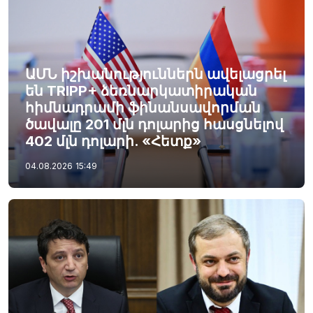
ԱՄՆ իշխանություններն ավելացրել
են TRIPP+ ձեռնարկատիրական
հիմնադրամի ֆինանսավորման
ծավալը 201 մլն դոլարից հասցնելով
402 մլն դոլարի. «Հետք»
04.08.2026
15:49