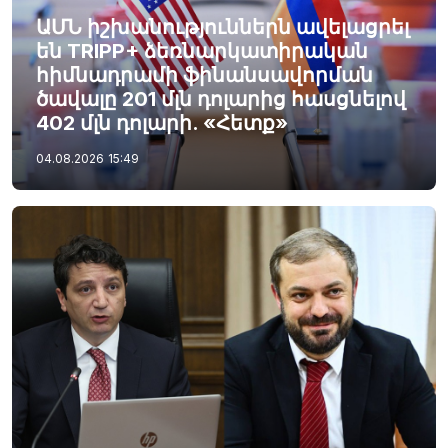
ԱՄՆ իշխանություններն ավելացրել
են TRIPP+ ձեռնարկատիրական
հիմնադրամի ֆինանսավորման
ծավալը 201 մլն դոլարից հասցնելով
402 մլն դոլարի. «Հետք»
04.08.2026
15:49