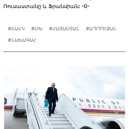
Ռուսաստանը և Ֆրանսիան: -0-
#
ԵԱՀԿ
#
ՄԽ
#
ՀԱՅԱՍՏԱՆ
#
ԱԴՐԲԵՋԱՆ
#
ՆԱԽԱԳԱՀ