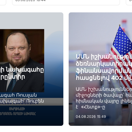
ԱՄՆ իշխանությու
ձեռնարկատիրակ
այի նախագահը
ֆինանսավորման ծ
որընտիր
հասցնելով 402 մլ
ԱՄՆ իշխանություննե
խագահ Ռուսլան
միջոցների ծավալը՝ հա
նախագահ՝ Ռուբեն
հիմնական վայրը լինե
է «Հետք»-ը
04.08.2026
15:49