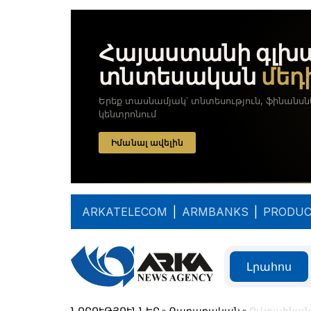
ARKATELECOM
|
ARMBANKS
|
PRODUC
Լրահոս