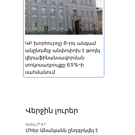
ներգրավման տոկոսադրույքը՝
5%
ԿԲ խորհուրդը 6–րդ անգամ
անընդմեջ անփոփոխ է թողել
վերաֆինանսավորման
տոկոսադրույքը 6.5%–ի
սահմանում
ն
Վերջին լուրեր
երեկ,
17:47
Մհեր Անանյանն ընդգրկվել է