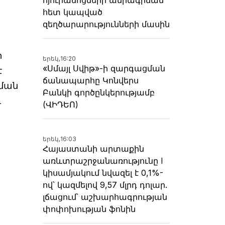
հետ կապված
զեղծարարությունների մասին
ի
երեկ,
16:20
«Սմայլ Սվիթ»-ի զարգացման
է
ճանապարհը Կոնվերս
ցման
Բանկի գործընկերությամբ
ւ
(ՎԻԴԵՈ)
երեկ,
16:03
Հայաստանի արտաքին
առևտրաշրջանառությունը I
կիսամյակում նվազել է 0,1%-
ով՝ կազմելով 9,57 մլրդ դոլար.
լճացում՝ աշխարհագրության
փոփոխության ֆոնին