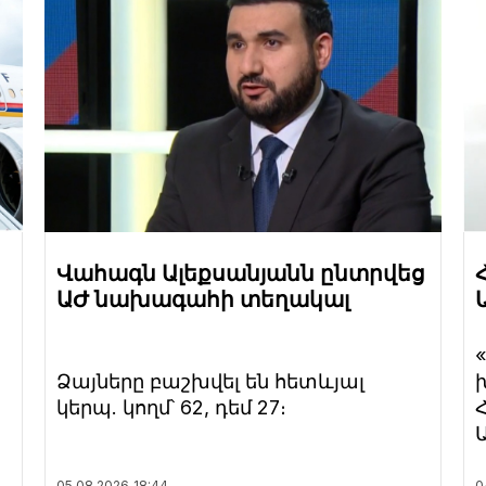
Վահագն Ալեքսանյանն ընտրվեց
ԱԺ նախագահի տեղակալ
Ձայները բաշխվել են հետևյալ
կերպ. կողմ՝ 62, դեմ 27։
05.08.2026
18:44
0