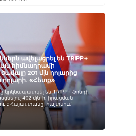
ններն ավելացրել են TRIPP+
ան հիմնադրամի
ավալը 201 մլն դոլարից
ն դոլարի. «Հետք»
րը կրկնապատկել են TRIPP+ ֆոնդի
սցնելով 402 մլն-ի. իրացման
լու է Հայաստանը, հայտնում