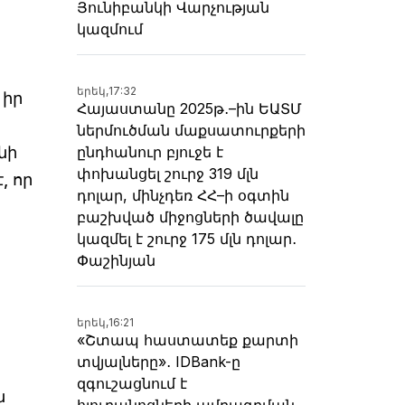
Յունիբանկի Վարչության
կազմում
երեկ,
17:32
 իր
Հայաստանը 2025թ․–ին ԵԱՏՄ
ներմուծման մաքսատուրքերի
ընդհանուր բյուջե է
նի
փոխանցել շուրջ 319 մլն
 որ
դոլար, մինչդեռ ՀՀ–ի օգտին
բաշխված միջոցների ծավալը
կազմել է շուրջ 175 մլն դոլար․
Փաշինյան
երեկ,
16:21
«Շտապ հաստատեք քարտի
տվյալները»․ IDBank-ը
զգուշացնում է
ն
հյուրանոցների ամրագրման