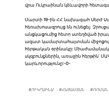
վրա Ուկրաինան կձևավորի հետագ
Մարտի 19-ին ՀՀ նախագահ Սերժ Ս
հեռախոսազրույց են ունեցել։ Զրու
անցկացումից հետո ստեղծված իրավ
ազատ կամարտահայտման միջոցով ժ
հերթական օրինակը: Միաժամանակ ըն
սկզբունքներին, առաջին հերթին՝ Մ
կարևորությունը:-0-
#
ՈՒԿՐԱԻՆԱ
#
ՀԱՅԱՍՏԱՆ
#
ՌՈՄԱՆ