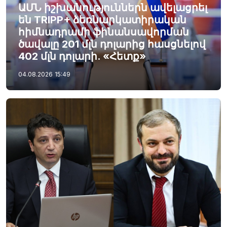
ԱՄՆ իշխանություններն ավելացրել
են TRIPP+ ձեռնարկատիրական
հիմնադրամի ֆինանսավորման
ծավալը 201 մլն դոլարից հասցնելով
402 մլն դոլարի. «Հետք»
04.08.2026
15:49