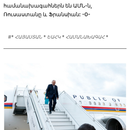
համանախագահներն են ԱՄՆ-ն,
Ռուսաստանը և Ֆրանսիան: -0-
#
* ՀԱՅԱՍՏԱՆ * ԵԱՀԿ * ՀԱՄԱՆԱԽԱԳԱՀ *