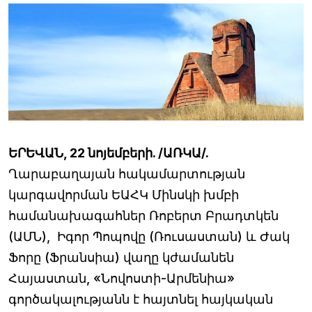
ԵՐԵՎԱՆ, 22 նոյեմբերի. /ԱՌԿԱ/.
Ղարաբաղայան հակամարտության
կարգավորման ԵԱՀԿ Մինսկի խմբի
համանախագահներ Ռոբերտ Բրադտկեն
(ԱՄՆ), Իգոր Պոպովը (Ռուսաստան) և Ժակ
Ֆորը (Ֆրանսիա) վաղը կժամանեն
Հայաստան, «Նովոստի-Արմենիա»
գործակալությանն է հայտնել հայկական