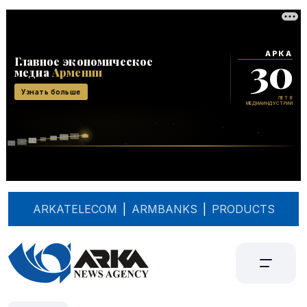
ARKATELECOM
|
ARMBANKS
|
PRODUCTS