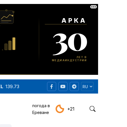
EL
139.73
погода в
+21
Ереване