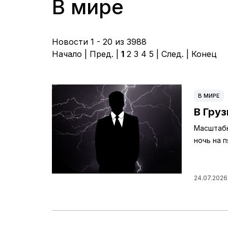
В мире
Новости 1 - 20 из 3988
Начало | Пред. |
1
2
3
4
5
|
След.
|
Конец
В МИРЕ
В Гру
Масштабн
ночь на 
24.07.2026,