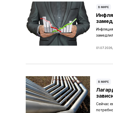
В МИРЕ
Инфля
замед
Инфляция
замедлил
01.07.2026,
В МИРЕ
Лагар
завис
Сейчас е
потребно