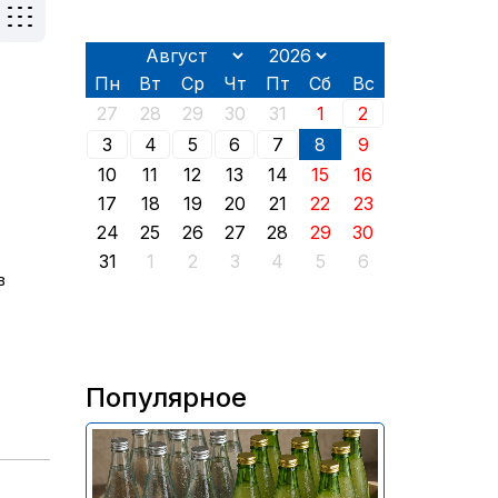
Пн
Вт
Ср
Чт
Пт
Сб
Вс
27
28
29
30
31
1
2
3
4
5
6
7
8
9
10
11
12
13
14
15
16
17
18
19
20
21
22
23
24
25
26
27
28
29
30
31
1
2
3
4
5
6
в
Популярное
В России приостановили
продажу более 70 тыс.
бутылок питьевой воды и