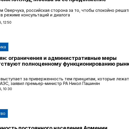
м Оверчука, российская сторона за то, чтобы спокойно решат
в режиме консультаций и диалога
, 12:50
ика
ян: ограничения и административные меры
тствуют полноценному функционированию рын
 выступает за приверженность тем принципам, которые лежат
ЕАЭС, заявил премьер-министр РА Никол Пашинян
, 10:30
тво
нность постоянного населения Армении