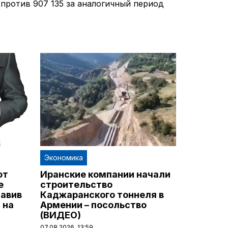
8 против 907 135 за аналогичный период
Экономика
от
Иранские компании начали
е
строительство
тавив
Каджаранского тоннеля в
 на
Армении – посольство
(ВИДЕО)
07.08.2026, 13:59