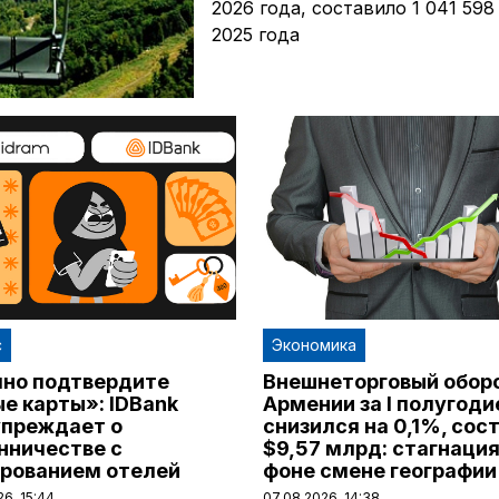
2026 года, составило 1 041 59
2025 года
с
Экономика
но подтвердите
Внешнеторговый обор
е карты»: IDBank
Армении за I полугоди
преждает о
снизился на 0,1%, сос
ничестве с
$9,57 млрд: стагнация
рованием отелей
фоне смене географии
26, 15:44
07.08.2026, 14:38