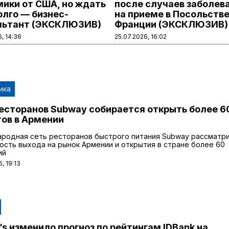
мики от США, но ждать
после случаев заболев
олго — бизнес-
на приеме в Посольств
льтант (ЭКСКЛЮЗИВ)
Франции (ЭКСКЛЮЗИВ)
, 14:36
25.07.2026, 16:02
ика
есторанов Subway собирается открыть более 6
ов в Армении
родная сеть ресторанов быстрого питания Subway рассматр
сть выхода на рынок Армении и открытия в стране более 60
ий
, 19:13
s изменило прогноз по рейтингам IDBank на