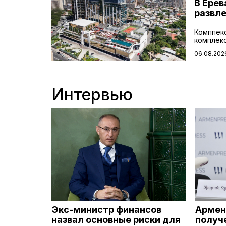
В Ерев
развле
Комппекс
комплекс
06.08.202
Интервью
Экс-министр финансов
Армен
назвал основные риски для
получ