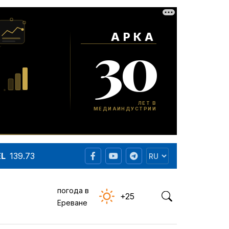
EL
139.73
погода в
+25
Ереване