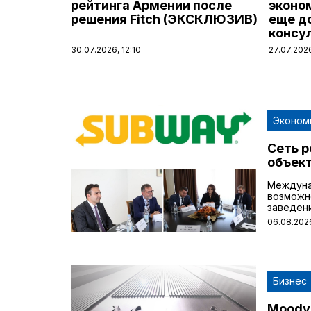
рейтинга Армении после
эконо
решения Fitch (ЭКСКЛЮЗИВ)
еще д
консу
30.07.2026, 12:10
27.07.2026
Эконом
Сеть р
объект
Междуна
возможно
заведен
06.08.2026
Бизнес
Moody’