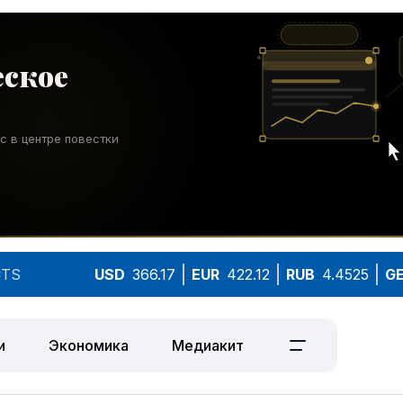
TS
USD
366.17
EUR
422.12
RUB
4.4525
G
и
Экономика
Медиакит