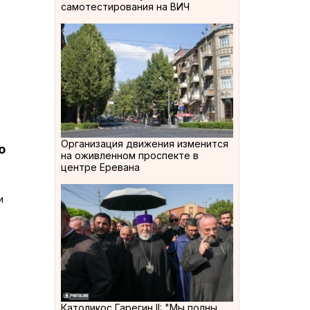
самотестирования на ВИЧ
Организация движения изменится
ю
на оживленном проспекте в
центре Еревана
и
Католикос Гарегин II: "Мы полны