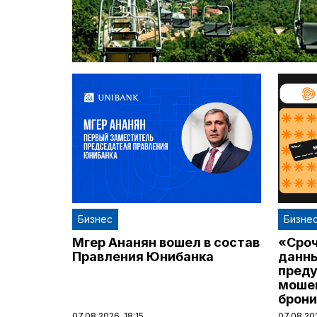
Бизнес
Бизне
Мгер Ананян вошел в состав
«Сроч
Правления Юнибанка
данны
преду
мошен
брони
07.08.2026, 18:15
07.08.20