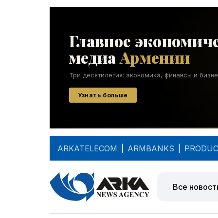
ARKATELECOM
|
ARMBANKS
|
PRODUC
Все новост