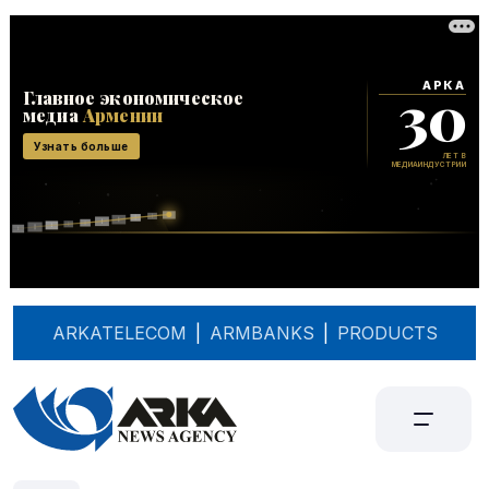
ARKATELECOM
|
ARMBANKS
|
PRODUCTS