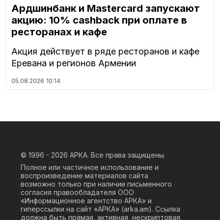
Ардшинбанк и Mastercard запускают
акцию: 10% cashback при оплате в
ресторанах и кафе
Акция действует в ряде ресторанов и кафе
Еревана и регионов Армении
05.08.2026
10:14
© 1996 - 2026
АРКА. Все права защищены.
Полное или частичное использование и
воспроизведение материалов сайта
возможно только при наличии письменного
согласия правообладателя ООО
«Информационное агентство АРКА» и
гиперссылки на сайт «АРКА» (
arka.am
). Ссылка
должна быть прямая, активная, нескриптовая,