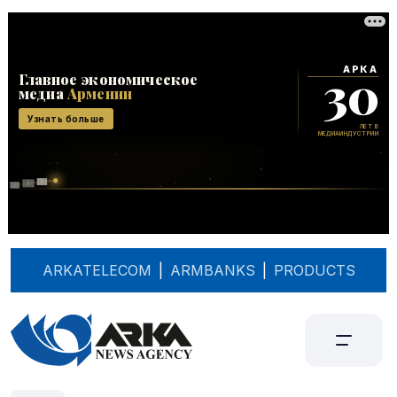
ARKATELECOM
|
ARMBANKS
|
PRODUCTS