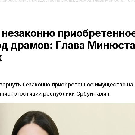
приобретенное имущество на 5 млрд драмов: Глава Минюста – о н
 незаконно приобретенно
д драмов: Глава Минюста
х
 вернуть незаконно приобретенное имущество на
инистр юстиции республики Србуи Галян