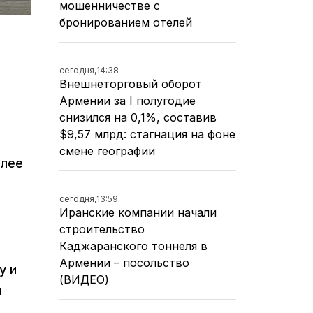
мошенничестве с
бронированием отелей
сегодня,
14:38
Внешнеторговый оборот
Армении за I полугодие
снизился на 0,1%, составив
$9,57 млрд: стагнация на фоне
смене географии
олее
сегодня,
13:59
Иранские компании начали
строительство
Каджаранского тоннеля в
Армении – посольство
у и
(ВИДЕО)
м