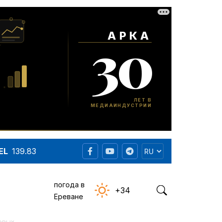
EL
139.83
погода в
+34
Ереване