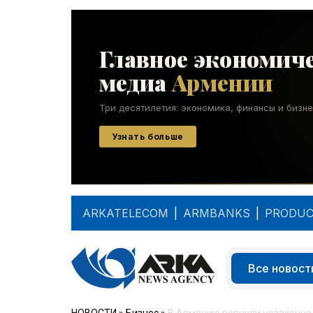
ARKATELECOM
|
ARMBANKS
|
PRODUC
Все новост