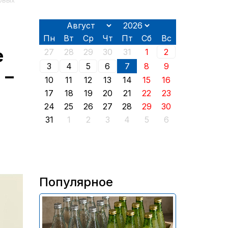
овых
Пн
Вт
Ср
Чт
Пт
Сб
Вс
е
27
28
29
30
31
1
2
3
4
5
6
7
8
9
 –
10
11
12
13
14
15
16
17
18
19
20
21
22
23
24
25
26
27
28
29
30
31
1
2
3
4
5
6
Популярное
В России приостановили
продажу более 70 тыс.
бутылок питьевой воды и