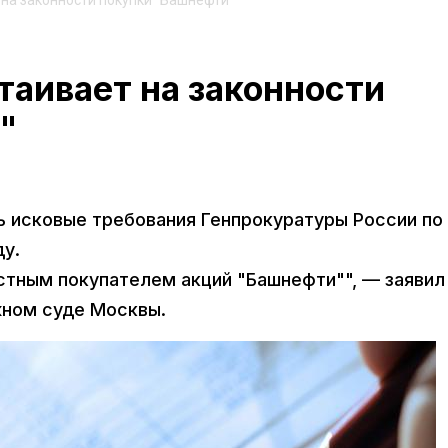
 на законности покупки "Башнефти"
таивает на законности
"
ь исковые требования Генпрокуратуры России по
ду.
тным покупателем акций "Башнефти"", — заявил
жном суде Москвы.