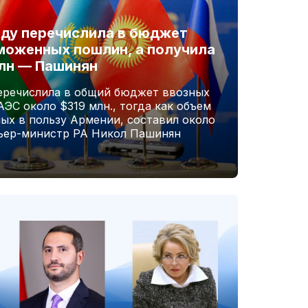
оду перечислила в бюджет
моженных пошлин, а получила
млн — Пашинян
перечислила в общий бюджет ввозных
С около $319 млн., тогда как объем
ых в пользу Армении, составил около
мьер-министр РА Никол Пашинян