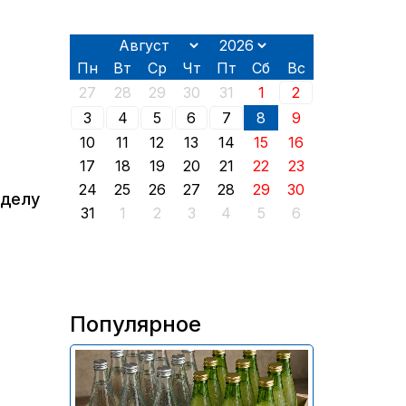
Пн
Вт
Ср
Чт
Пт
Сб
Вс
27
28
29
30
31
1
2
3
4
5
6
7
8
9
10
11
12
13
14
15
16
17
18
19
20
21
22
23
24
25
26
27
28
29
30
 делу
31
1
2
3
4
5
6
Популярное
В России приостановили
продажу более 70 тыс.
бутылок питьевой воды и