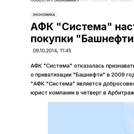
НОВОСТИ
»
Экономика
»
АФК "Система" настаивает
ЭКОНОМИКА
АФК "Система" нас
покупки "Башнефти
09.10.2014,
11:45
АФК "Система" отказалась признават
о приватизации "Башнефти" в 2009 го
"АФК "Система" является добросовес
юрист компании в четверг в Арбитра