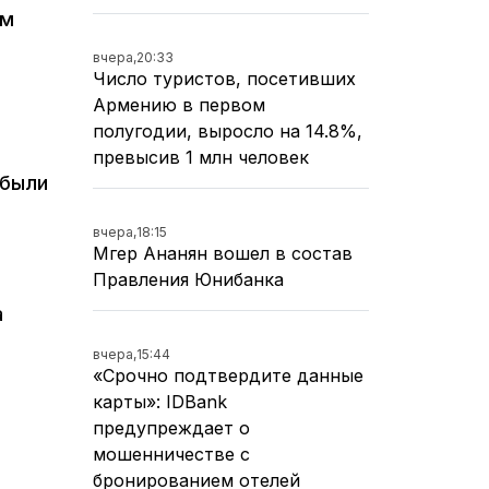
ом
вчера,
20:33
Число туристов, посетивших
Армению в первом
полугодии, выросло на 14.8%,
превысив 1 млн человек
 были
вчера,
18:15
Мгер Ананян вошел в состав
Правления Юнибанка
а
вчера,
15:44
«Срочно подтвердите данные
карты»: IDBank
предупреждает о
мошенничестве с
бронированием отелей