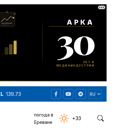
EL
139.73
погода в
+33
Ереване