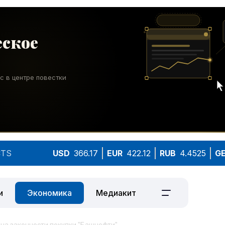
TS
USD
366.17
EUR
422.12
RUB
4.4525
G
и
Экономика
Медиакит