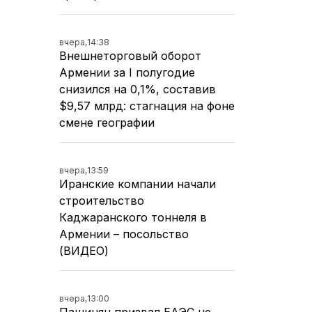
вчера,
14:38
Внешнеторговый оборот
Армении за I полугодие
снизился на 0,1%, составив
$9,57 млрд: стагнация на фоне
смене географии
вчера,
13:59
Иранские компании начали
строительство
Каджаранского тоннеля в
Армении – посольство
(ВИДЕО)
вчера,
13:00
Пашинян призвал ЕАЭС не