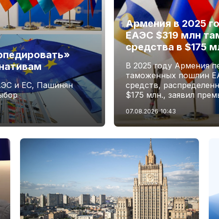
Армения в 2025 г
ЕАЭС $319 млн та
средства в $175 
рпедировать»
рнативам
В 2025 году Армения 
таможенных пошлин ЕАЭ
ЭС и ЕС, Пашинян
средств, распределенн
выбор
$175 млн., заявил пре
07.08.2026
10:43