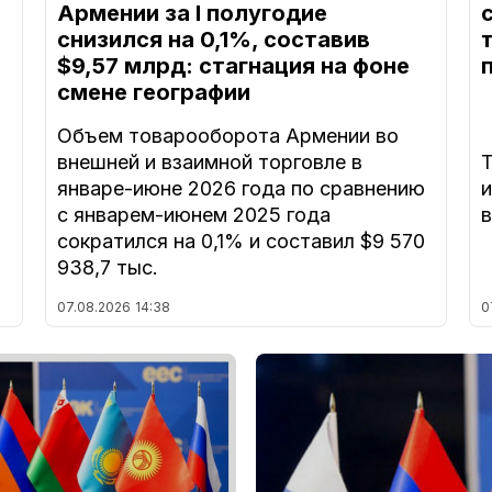
Армении за I полугодие
снизился на 0,1%, составив
$9,57 млрд: стагнация на фоне
смене географии
Объем товарооборота Армении во
внешней и взаимной торговле в
Т
январе-июне 2026 года по сравнению
с январем-июнем 2025 года
в
сократился на 0,1% и составил $9 570
938,7 тыс.
07.08.2026
14:38
0