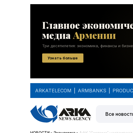
ARKATELECOM
|
ARMBANKS
|
PRODUC
Все новост