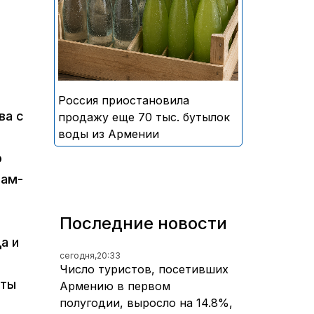
безалкогольных напитков
армянского производства
Россия приостановила
ва с
продажу еще 70 тыс. бутылок
воды из Армении
о
вам-
Последние новости
а и
сегодня,
20:33
Число туристов, посетивших
нты
Армению в первом
полугодии, выросло на 14.8%,