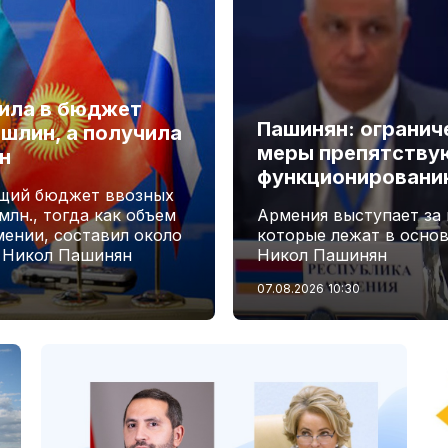
лила в бюджет
Пашинян: огранич
шлин, а получила
меры препятству
н
функционировани
бщий бюджет ввозных
лн., тогда как объем
Армения выступает за
мении, составил около
которые лежат в осно
А Никол Пашинян
Никол Пашинян
07.08.2026
10:30