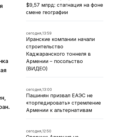
$9,57 млрд: стагнация на фоне
я
смене географии
сегодня,
13:59
Иранские компании начали
ю
строительство
Каджаранского тоннеля в
нка
Армении – посольство
(ВИДЕО)
кая
сегодня,
13:00
Пашинян призвал ЕАЭС не
н,
«торпедировать» стремление
ран.
Армении к альтернативам
сегодня,
12:50
Оверчук: Армения не