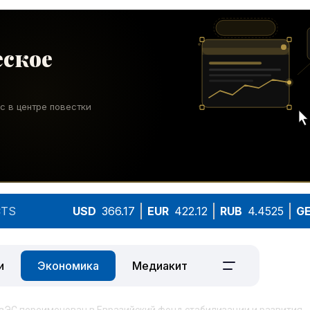
TS
USD
366.17
EUR
422.12
RUB
4.4525
G
и
Экономика
Медиакит