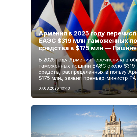
Армения в 2025 году перечис
ЕАЭС $319 млн таможенных по
средства в $175 млн — Пашиня
В 2025 году Армения перечислила в о
таможенных пошлин ЕАЭС около $319 м
средств, распределенных в пользу Ар
$175 млн., заявил премьер-министр Р
07.08.2026
10:43