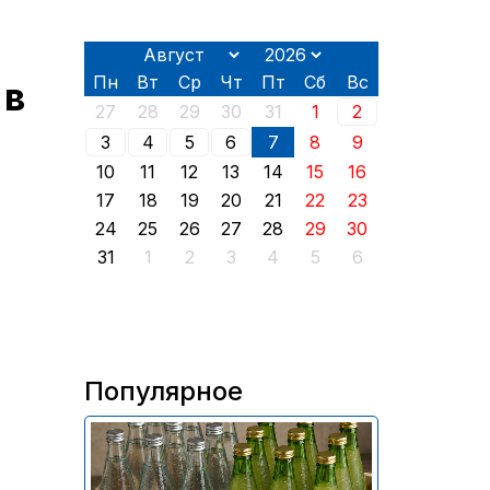
Пн
Вт
Ср
Чт
Пт
Сб
Вс
 в
27
28
29
30
31
1
2
3
4
5
6
7
8
9
10
11
12
13
14
15
16
17
18
19
20
21
22
23
24
25
26
27
28
29
30
31
1
2
3
4
5
6
Популярное
В России приостановили
продажу более 70 тыс.
бутылок питьевой воды и