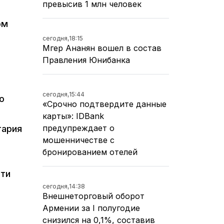
превысив 1 млн человек
ом
ы
сегодня,
18:15
Мгер Ананян вошел в состав
Правления Юнибанка
сегодня,
15:44
о
«Срочно подтвердите данные
карты»: IDBank
предупреждает о
тария
мошенничестве с
бронированием отелей
сти
сегодня,
14:38
ю
Внешнеторговый оборот
Армении за I полугодие
снизился на 0,1%, составив