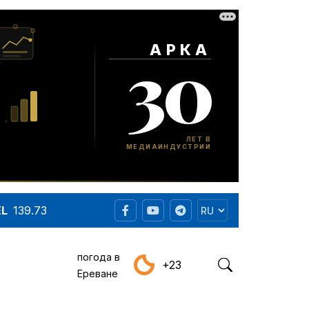
EL
139.73
погода в
+23
Ереване