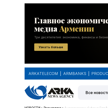
ARKATELECOM
|
ARMBANKS
|
PRODUC
Все новост