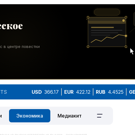
TS
USD
366.17
EUR
422.12
RUB
4.4525
G
и
Экономика
Медиакит