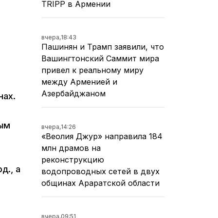
TRIPP в Армении
вчера,
18:43
Пашинян и Трамп заявили, что
Вашингтонский Саммит мира
привел к реальному миру
между Арменией и
Азербайджаном
нах.
ным
вчера,
14:26
«Веолия Джур» направила 184
млн драмов на
реконструкцию
д., а
водопроводных сетей в двух
общинах Араратской области
о
вчера,
09:51