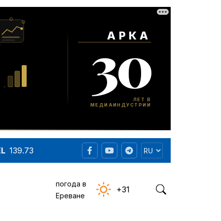
EL
139.73
погода в
+31
Ереване