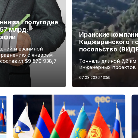
ии за I полугодие
,57 млрд:
Иранские компани
рафии
Каджаранского то
шней и взаимной
посольство (ВИД
сравнению с январем-
 составил $9 570 938,7
Тоннель длиной 7,2 км
инженерных проектов 
07.08.2026
13:59