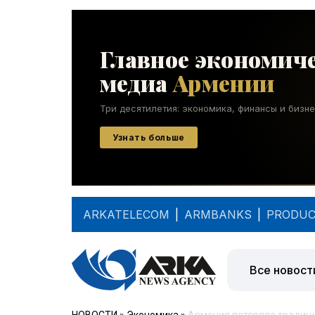
ARKATELECOM
|
ARMBANKS
|
PRODUC
Все новост