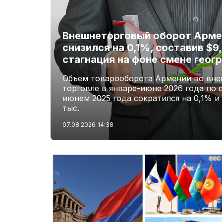
Внешнеторговый оборот Армен
снизился на 0,1%, составив $9
стагнация на фоне смене геог
Объем товарооборота Армении во вне
торговле в январе-июне 2026 года по 
июнем 2025 года сократился на 0,1% и
тыс.
07.08.2026
14:38