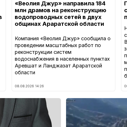
«Веолия Джур» направила 184
млн драмов на реконструкцию
в
водопроводных сетей в двух
общинах Араратской области
Компания «Веолия Джур» сообщила о
В
проведении масштабных работ по
з
реконструкции систем
а
водоснабжения в населенных пунктах
Аревшат и Ланджазат Араратской
п
области
08.08.2026
14:26
0