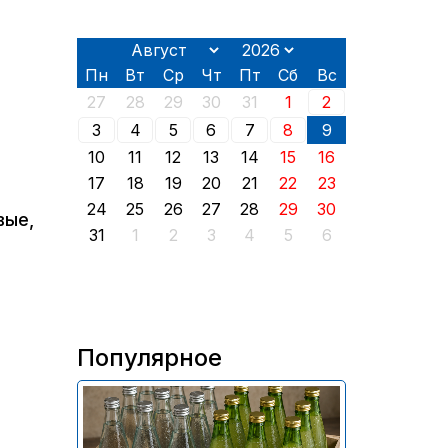
Пн
Вт
Ср
Чт
Пт
Сб
Вс
27
28
29
30
31
1
2
3
4
5
6
7
8
9
10
11
12
13
14
15
16
17
18
19
20
21
22
23
24
25
26
27
28
29
30
вые,
31
1
2
3
4
5
6
Популярное
В России приостановили
продажу более 70 тыс.
бутылок питьевой воды и