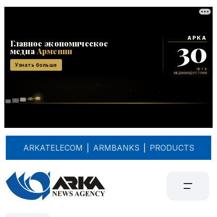
ARKATELECOM
|
ARMBANKS
|
PRODUCTS