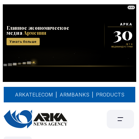
ARKATELECOM
|
ARMBANKS
|
PRODUCTS