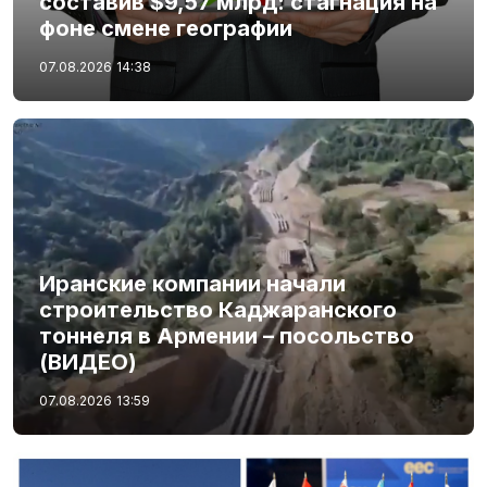
составив $9,57 млрд: стагнация на
фоне смене географии
07.08.2026
14:38
Иранские компании начали
строительство Каджаранского
тоннеля в Армении – посольство
(ВИДЕО)
07.08.2026
13:59