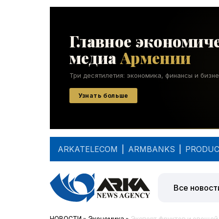
ARKATELECOM
|
ARMBANKS
|
PRODUC
Все новост