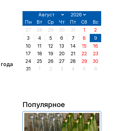
Пн
Вт
Ср
Чт
Пт
Сб
Вс
27
28
29
30
31
1
2
3
4
5
6
7
8
9
10
11
12
13
14
15
16
17
18
19
20
21
22
23
24
25
26
27
28
29
30
 года
31
1
2
3
4
5
6
Популярное
В России приостановили
продажу более 70 тыс.
бутылок питьевой воды и