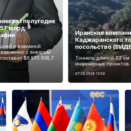
ии за I полугодие
,57 млрд:
Иранские компани
рафии
Каджаранского то
шней и взаимной
посольство (ВИД
сравнению с январем-
 составил $9 570 938,7
Тоннель длиной 7,2 км
инженерных проектов 
07.08.2026
13:59