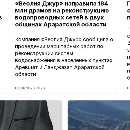
«Веолия Джур» направила 184
млн драмов на реконструкцию
в
водопроводных сетей в двух
общинах Араратской области
Компания «Веолия Джур» сообщила о
В
проведении масштабных работ по
з
реконструкции систем
а
водоснабжения в населенных пунктах
Аревшат и Ланджазат Араратской
п
области
08.08.2026
14:26
0