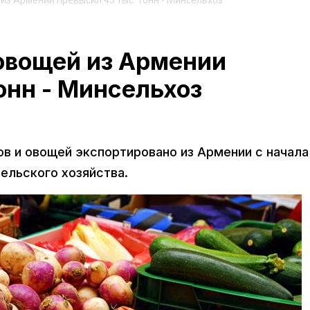
из Армении превысил 43 тыс. тонн - Минсельхоз
 овощей из Армении
онн - Минсельхоз
ов и овощей экспортировано из Армении с начала
ельского хозяйства.