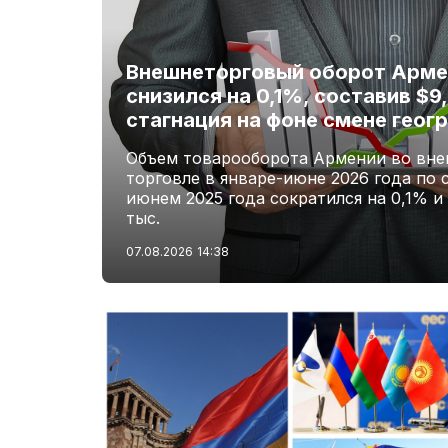
Внешнеторговый оборот Армен
снизился на 0,1%, составив $9
стагнация на фоне смене геог
Объем товарооборота Армении во вне
торговле в январе-июне 2026 года по 
июнем 2025 года сократился на 0,1% и
тыс.
07.08.2026
14:38