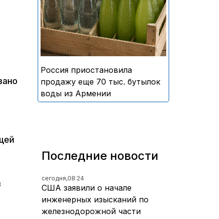
безалкогольных напитков
армянского производства
Россия приостановила
вано
продажу еще 70 тыс. бутылок
воды из Армении
щей
Последние новости
сегодня,
08:24
в
США заявили о начале
инженерных изысканий по
железнодорожной части