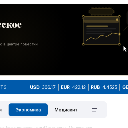
TS
USD
366.17
EUR
422.12
RUB
4.4525
G
и
Экономика
Медиакит