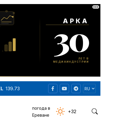
EL
139.73
погода в
+32
Ереване