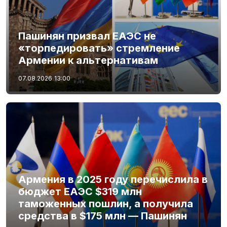
Пашинян призвал ЕАЭС не
«торпедировать» стремление
Армении к альтернативам
07.08.2026
13:00
Армения в 2025 году перечислила в
бюджет ЕАЭС $319 млн
таможенных пошлин, а получила
средства в $175 млн — Пашинян